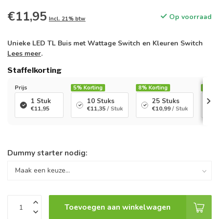
€11,95
Op voorraad
Incl. 21% btw
Unieke LED TL Buis met Wattage Switch en Kleuren Switch
Lees meer
.
Staffelkorting
Prijs
5%
Korting
8%
Korting
12%
K
1 Stuk
10 Stuks
25 Stuks
€11,95
€11,35
/ Stuk
€10,99
/ Stuk
Dummy starter nodig:
Toevoegen aan winkelwagen