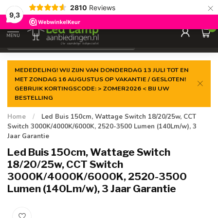
×
2810
Reviews
Gegarandeerde de
laagste prijs
9,3
0
MENU
€
Incl. 21% btw
MEDEDELING! WIJ ZIJN VAN DONDERDAG 13 JULI TOT EN
MET ZONDAG 16 AUGUSTUS OP VAKANTIE / GESLOTEN!
GEBRUIK KORTINGSCODE: > ZOMER2026 < BIJ UW
BESTELLING
Home
/
Led Buis 150cm, Wattage Switch 18/20/25w, CCT
Switch 3000K/4000K/6000K, 2520-3500 Lumen (140Lm/w), 3
Jaar Garantie
Led Buis 150cm, Wattage Switch
18/20/25w, CCT Switch
3000K/4000K/6000K, 2520-3500
Lumen (140Lm/w), 3 Jaar Garantie