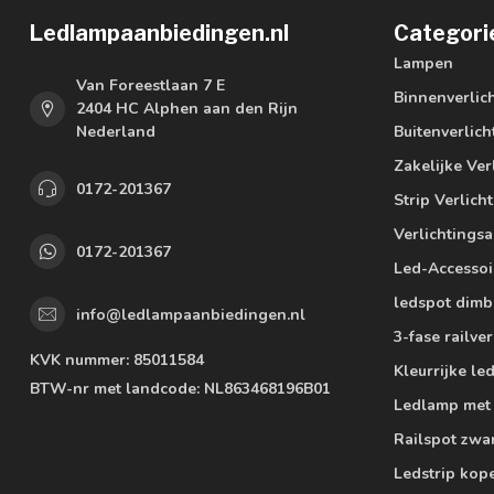
Ledlampaanbiedingen.nl
Categori
Lampen
Van Foreestlaan 7 E
Binnenverlic
2404 HC Alphen aan den Rijn
Nederland
Buitenverlich
Zakelijke Ver
0172-201367
Strip Verlich
Verlichtings
0172-201367
Led-Accessoi
ledspot dimb
info@ledlampaanbiedingen.nl
3-fase railver
KVK nummer:
85011584
Kleurrijke l
BTW-nr met landcode:
NL863468196B01
Ledlamp met
Railspot zwa
Ledstrip kop