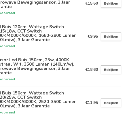
crowave Bewegingssensor, 3 Jaar
€15,60
Bekijken
rantie
voorraad
d Buis 120cm, Wattage Switch
/15/18w, CCT Switch
00K/4000K/6000K, 1680-2800 Lumen
€9,95
Bekijken
0Lm/w), 3 Jaar Garantie
voorraad
sor Led Buis 150cm, 25w, 4000K
utraal Wit, 3500 Lumen (140Lm/w),
crowave Bewegingssensor, 3 Jaar
€18,60
Bekijken
rantie
voorraad
d Buis 150cm, Wattage Switch
/20/25w, CCT Switch
00K/4000K/6000K, 2520-3500 Lumen
€11,95
Bekijken
0Lm/w), 3 Jaar Garantie
voorraad