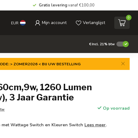
Gratis levering
vanaf €100,00
0
Mijn account
Verlanglijst
EUR
€
Incl. 21% btw
ODE: > ZOMER2026 < BIJ UW BESTELLING
 60cm,9w, 1260 Lumen
, 3 Jaar Garantie
Op voorraad
btw
s met Wattage Switch en Kleuren Switch
Lees meer
.