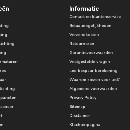
eën
Informatie
Contact en klantenservice
hting
Betaalmogelijkheden
ting
Verzendkosten
lichting
Retourneren
ting
Garantievoorwaarden
armaturen
Veelgestelde vragen
res
Led bespaar berekening
aar
Waarom kiezen voor led?
lichting
Algemene voorwaarden
edpanelen
Privacy Policy
 sensor
Sitemap
rt
Disclaimer
en
Klachtenpagina