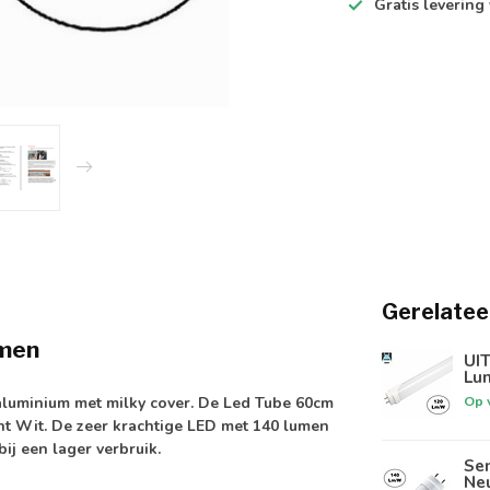
Gratis levering
Gerelatee
umen
UI
Lu
Op 
aluminium met milky cover. De Led Tube 60cm
cht Wit. De zeer krachtige LED met
140 lumen
bij een lager verbruik.
Sen
Ne