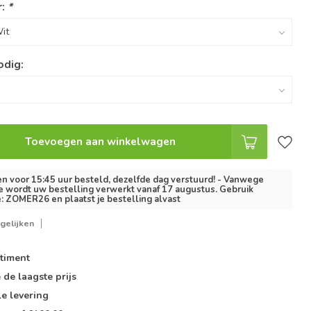
r:
*
odig:
Toevoegen aan winkelwagen
 voor 15:45 uur besteld, dezelfde dag verstuurd! - Vanwege
e wordt uw bestelling verwerkt vanaf 17 augustus. Gebruik
: ZOMER26 en plaatst je bestelling alvast
gelijken
timent
e de
laagste prijs
le
levering