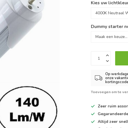
Kies uw lichtkleu
Dummy starter n
Op werkdagen
onze vakanti
kortingscode
Toevoegen om te ver
Zeer ruim
assor
Gegarandeerd
Altijd
zeer snel