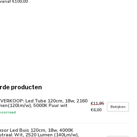
vanaf €100,00
rde producten
TVERKOOP: Led Tube 120cm, 18w, 2160
€11,95
men(120lm/w), 5000K Puur wit
Bekijken
€6,00
voorraad
sor Led Buis 120cm, 18w, 4000K
utraal Wit, 2520 Lumen (140Lm/w),