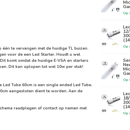
Mi
Ga
Op 
Le
12
30
(14
Op 
p één te vervangen met de huidige TL buizen.
en voor de een Led Starter. Houdt u wel
Sen
 Dit komt omdat de huidige E-VSA en starters
Ne
ken. Dit kan oplopen tot wel 10w per stuk!
Mi
Ga
Op 
De Led Tube 60cm is een single ended Led Tube.
 60cm aangesloten dient te worden. Aan de
Le
18
30
(14
tie schema raadplegen of contact op nemen met
Op 