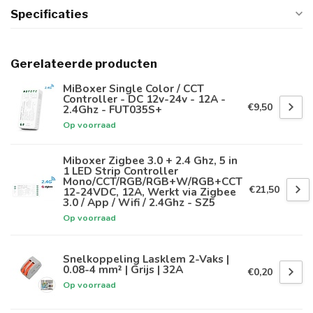
Specificaties
Gerelateerde producten
MiBoxer Single Color / CCT
Controller - DC 12v-24v - 12A -
€9,50
2.4Ghz - FUT035S+
Op voorraad
Miboxer Zigbee 3.0 + 2.4 Ghz, 5 in
1 LED Strip Controller
Mono/CCT/RGB/RGB+W/RGB+CCT
€21,50
12-24VDC, 12A, Werkt via Zigbee
3.0 / App / Wifi / 2.4Ghz - SZ5
Op voorraad
Snelkoppeling Lasklem 2-Vaks |
0.08-4 mm² | Grijs | 32A
€0,20
Op voorraad