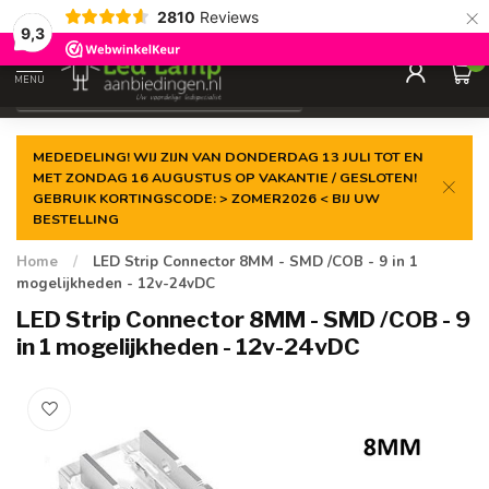
×
2810
Reviews
Gegarandeerde de
laagste prijs
9,3
0
MENU
€
Incl. 21% btw
MEDEDELING! WIJ ZIJN VAN DONDERDAG 13 JULI TOT EN
MET ZONDAG 16 AUGUSTUS OP VAKANTIE / GESLOTEN!
GEBRUIK KORTINGSCODE: > ZOMER2026 < BIJ UW
BESTELLING
Home
/
LED Strip Connector 8MM - SMD /COB - 9 in 1
mogelijkheden - 12v-24vDC
LED Strip Connector 8MM - SMD /COB - 9
in 1 mogelijkheden - 12v-24vDC