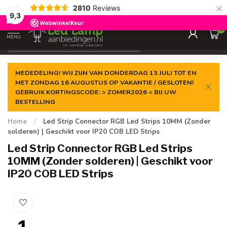
×
2810
Reviews
Gegarandeerde de
laagste prijs
9,3
0
MENU
€
Incl. 21% btw
MEDEDELING! WIJ ZIJN VAN DONDERDAG 13 JULI TOT EN
MET ZONDAG 16 AUGUSTUS OP VAKANTIE / GESLOTEN!
GEBRUIK KORTINGSCODE: > ZOMER2026 < BIJ UW
BESTELLING
Home
/
Led Strip Connector RGB Led Strips 10MM (Zonder
solderen) | Geschikt voor IP20 COB LED Strips
Led Strip Connector RGB Led Strips
10MM (Zonder solderen) | Geschikt voor
IP20 COB LED Strips