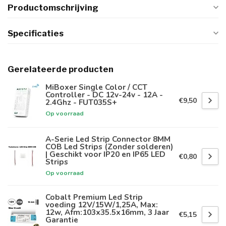
Productomschrijving
Specificaties
Gerelateerde producten
MiBoxer Single Color / CCT
Controller - DC 12v-24v - 12A -
€9,50
2.4Ghz - FUT035S+
Op voorraad
A-Serie Led Strip Connector 8MM
COB Led Strips (Zonder solderen)
| Geschikt voor IP20 en IP65 LED
€0,80
Strips
Op voorraad
Cobalt Premium Led Strip
voeding 12V/15W/1,25A, Max:
12w, Afm:103x35.5x16mm, 3 Jaar
€5,15
Garantie