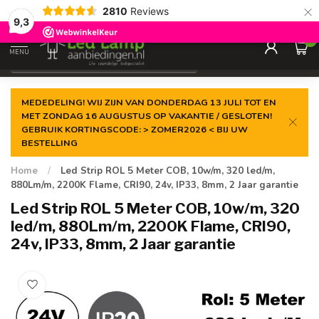
×
Gegarandeerde de
laagste prijs
2810
Reviews
9,3
0
MENU
€
Incl. 21% btw
MEDEDELING! WIJ ZIJN VAN DONDERDAG 13 JULI TOT EN
MET ZONDAG 16 AUGUSTUS OP VAKANTIE / GESLOTEN!
GEBRUIK KORTINGSCODE: > ZOMER2026 < BIJ UW
BESTELLING
Home
/
Led Strip ROL 5 Meter COB, 10w/m, 320 led/m,
880Lm/m, 2200K Flame, CRI90, 24v, IP33, 8mm, 2 Jaar garantie
Led Strip ROL 5 Meter COB, 10w/m, 320
led/m, 880Lm/m, 2200K Flame, CRI90,
24v, IP33, 8mm, 2 Jaar garantie