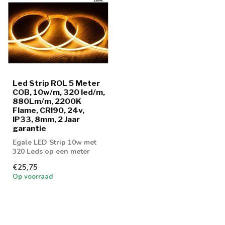
Led Strip ROL 5 Meter
COB, 10w/m, 320 led/m,
880Lm/m, 2200K
Flame, CRI90, 24v,
IP33, 8mm, 2 Jaar
garantie
Egale LED Strip 10w met
320 Leds op een meter
voorzien van COB
€25,75
Techniek! Leverba...
Op voorraad