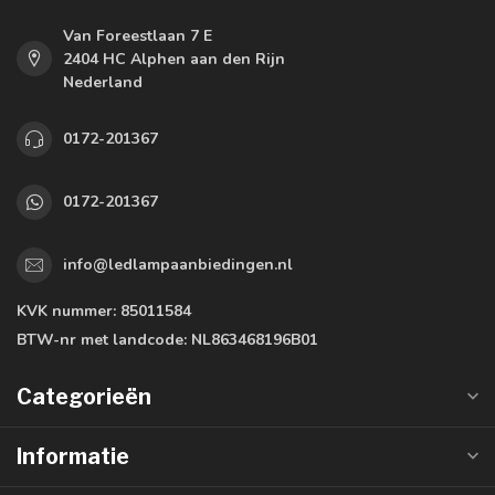
Van Foreestlaan 7 E
2404 HC Alphen aan den Rijn
Nederland
0172-201367
0172-201367
info@ledlampaanbiedingen.nl
KVK nummer:
85011584
BTW-nr met landcode:
NL863468196B01
Categorieën
Informatie