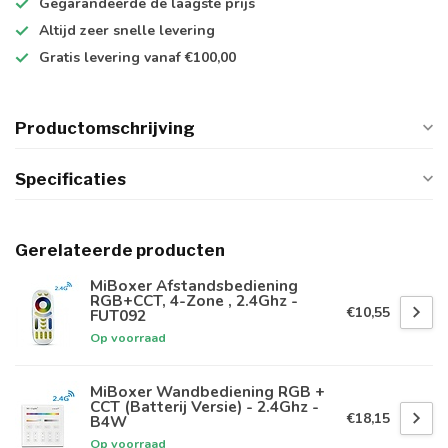
Gegarandeerde de
laagste prijs
Altijd
zeer snelle
levering
Gratis levering
vanaf €100,00
Productomschrijving
Specificaties
Gerelateerde producten
MiBoxer Afstandsbediening
RGB+CCT, 4-Zone , 2.4Ghz -
€10,55
FUT092
Op voorraad
MiBoxer Wandbediening RGB +
CCT (Batterij Versie) - 2.4Ghz -
€18,15
B4W
Op voorraad