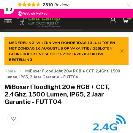
×
2810
Reviews
Gegarandeerde de
laagste prijs
9,3
0
MENU
€
Incl. 21% btw
MEDEDELING! WIJ ZIJN VAN DONDERDAG 13 JULI TOT EN
MET ZONDAG 16 AUGUSTUS OP VAKANTIE / GESLOTEN!
GEBRUIK KORTINGSCODE: > ZOMER2026 < BIJ UW
BESTELLING
Home
/
MiBoxer Floodlight 20w RGB + CCT, 2,4Ghz, 1500
Lumen, IP65, 2 Jaar Garantie - FUTT04
MiBoxer Floodlight 20w RGB + CCT,
2,4Ghz, 1500 Lumen, IP65, 2 Jaar
Garantie - FUTT04