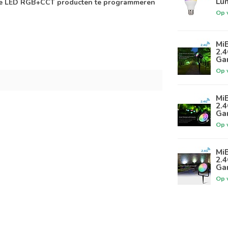
Lum
re LED RGB+CCT producten te programmeren
Op 
Mi
2.4
Gar
Op 
Mi
2.4
Gar
Op 
Mi
2.4
Gar
Op 