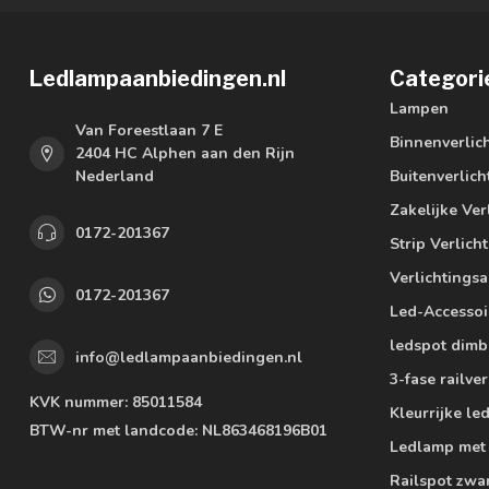
Ledlampaanbiedingen.nl
Categori
Lampen
Van Foreestlaan 7 E
Binnenverlic
2404 HC Alphen aan den Rijn
Nederland
Buitenverlich
Zakelijke Ver
0172-201367
Strip Verlich
Verlichtings
0172-201367
Led-Accessoi
ledspot dimb
info@ledlampaanbiedingen.nl
3-fase railver
KVK nummer:
85011584
Kleurrijke l
BTW-nr met landcode:
NL863468196B01
Ledlamp met
Railspot zwa