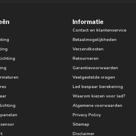
eën
Informatie
Contact en klantenservice
hting
Betaalmogelijkheden
ting
Verzendkosten
lichting
Retourneren
ting
Garantievoorwaarden
armaturen
Veelgestelde vragen
res
Led bespaar berekening
aar
Waarom kiezen voor led?
lichting
Algemene voorwaarden
edpanelen
Privacy Policy
 sensor
Sitemap
rt
Disclaimer