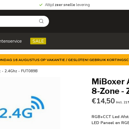
Altijd
zeer snelle
levering
ntenservice
SALE
ZONDAG 16 AUGUSTUS OP VAKANTIE / GESLOTEN! GEBRUIK KORTINGSC
 - 2.4Ghz - FUT089B
MiBoxer 
8-Zone -
€14,50
Incl. 2
RGB+CCT Led Afsta
LED Paneel en RG