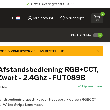
Gratis levering
vanaf €100,00
0
Mijn account
Verlanglijst
EUR
€
Incl. 21% btw
ODE: > ZOMER2026 < BIJ UW BESTELLING
Afstandsbediening RGB+CCT,
 Zwart - 2.4Ghz - FUT089B
Op voorraad
1% btw
ndsbediening geschikt voor het gebruik op een RGBCCT
B+W led Strips
Lees meer
.