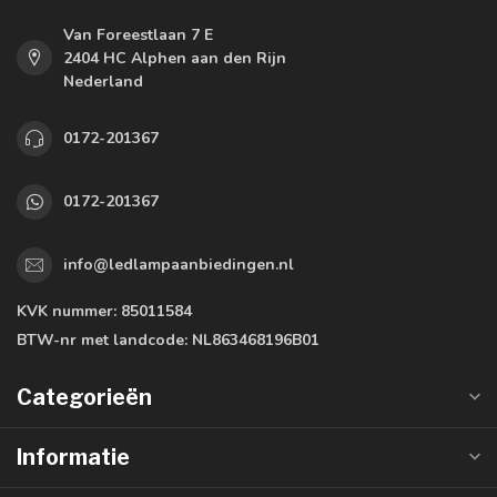
Van Foreestlaan 7 E
2404 HC Alphen aan den Rijn
Nederland
0172-201367
0172-201367
info@ledlampaanbiedingen.nl
KVK nummer:
85011584
BTW-nr met landcode:
NL863468196B01
Categorieën
Informatie