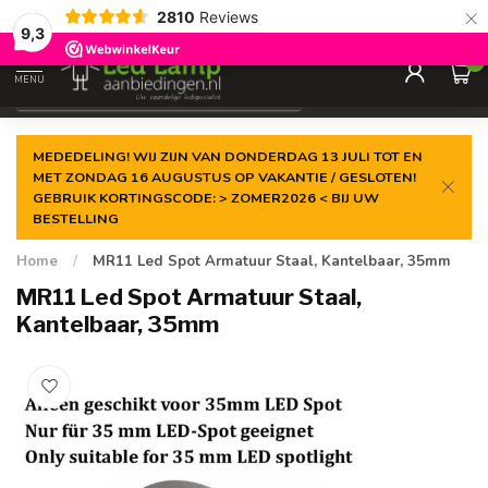
×
2810
Reviews
Gegarandeerde de
laagste prijs
9,3
0
MENU
€
Incl. 21% btw
MEDEDELING! WIJ ZIJN VAN DONDERDAG 13 JULI TOT EN
MET ZONDAG 16 AUGUSTUS OP VAKANTIE / GESLOTEN!
GEBRUIK KORTINGSCODE: > ZOMER2026 < BIJ UW
BESTELLING
Home
/
MR11 Led Spot Armatuur Staal, Kantelbaar, 35mm
MR11 Led Spot Armatuur Staal,
Kantelbaar, 35mm