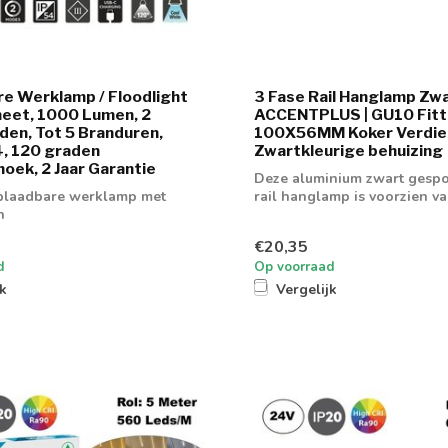
e Werklamp / Floodlight
3 Fase Rail Hanglamp Zw
eet, 1000 Lumen, 2
ACCENTPLUS | GU10 Fitti
den, Tot 5 Branduren,
100X56MM Koker Verdiep
4, 120 graden
Zwartkleurige behuizing
hoek, 2 Jaar Garantie
Deze aluminium zwart gespo
plaadbare werklamp met
rail hanglamp is voorzien v
n
GU10 fitt...
€20,35
d
Op voorraad
jk
Vergelijk