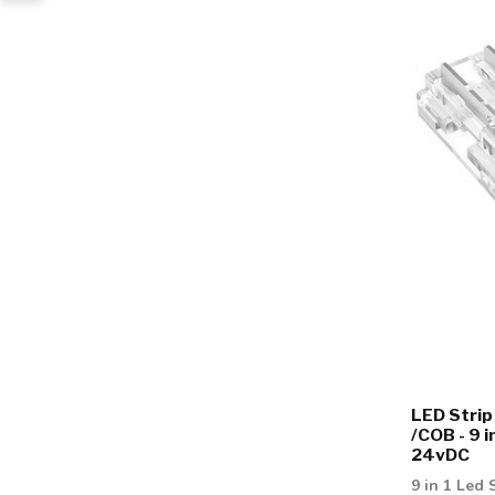
LED Stri
/COB - 9 i
24vDC
9 in 1 Led 