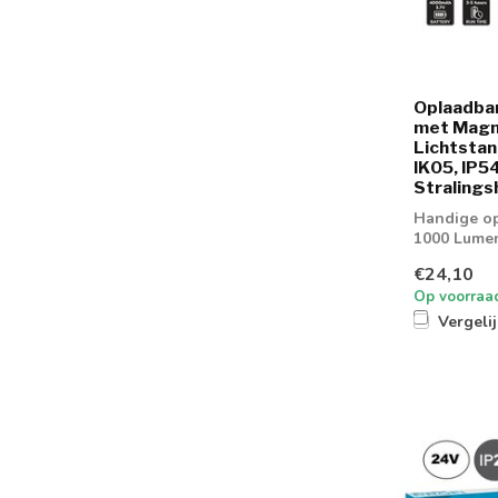
Oplaadbar
met Magn
Lichtstan
IK05, IP5
Stralings
Handige o
1000 Lume
€24,10
Op voorraa
Vergeli