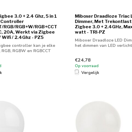
gbee 3.0 + 2.4 Ghz, 5 in 1
Miboxer Draadloze Triac
 Controller
Dimmer, Met Trekontlast
T/RGB/RGB+W/RGB+CCT
Zigbee 3.0 + 2.4GHz, Ma
, 20A, Werkt via Zigbee
watt - TRI-PZ
/ Wifi / 2.4Ghz - PZ5
Miboxer Draadloze LED Dim
igbee controller kan je elke
het dimmen van LED verlich
, RGB, RGBW en RGBCCT
€24,78
d
Op voorraad
jk
Vergelijk