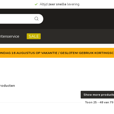
Altijd
zeer snelle
levering
ntenservice
SALE
ZONDAG 16 AUGUSTUS OP VAKANTIE / GESLOTEN! GEBRUIK KORTINGSC
roducten
Show more product
Toon
25
-
48
van 79