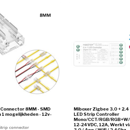
p Connector 8MM - SMD
Miboxer Zigbee 3.0 + 2.4 
n 1 mogelijkheden - 12v-
LED Strip Controller
Mono/CCT/RGB/RGB+W
12-24VDC, 12A, Werkt vi
Strip connector
3.0 / App / Wifi / 2.4Ghz 