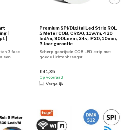
art
Premium SPI/Digital Led Strip ROL
ng |
5 Meter COB, CRI90, 11w/m, 420
t |
led/m, 900Lm/m, 24v, IP20, 10mm,
3 Jaar garantie
ten 3 fase
Scherp geprijsde COB LED strip met
an een
goede lichtopbrengst
€41,35
Op voorraad
Vergelijk