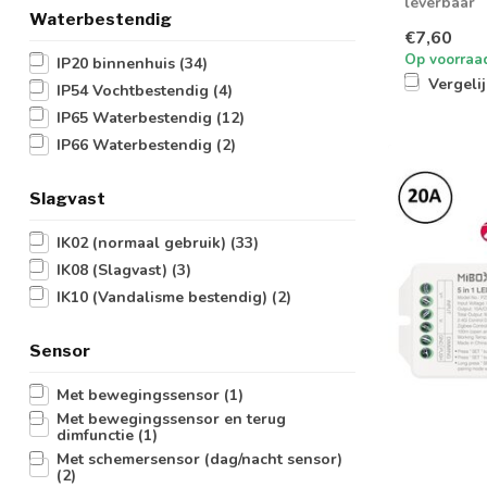
leverbaar
Waterbestendig
€7,60
Op voorraa
IP20 binnenhuis
(34)
Vergeli
IP54 Vochtbestendig
(4)
IP65 Waterbestendig
(12)
IP66 Waterbestendig
(2)
Slagvast
IK02 (normaal gebruik)
(33)
IK08 (Slagvast)
(3)
IK10 (Vandalisme bestendig)
(2)
Sensor
Met bewegingssensor
(1)
Met bewegingssensor en terug
dimfunctie
(1)
Met schemersensor (dag/nacht sensor)
(2)