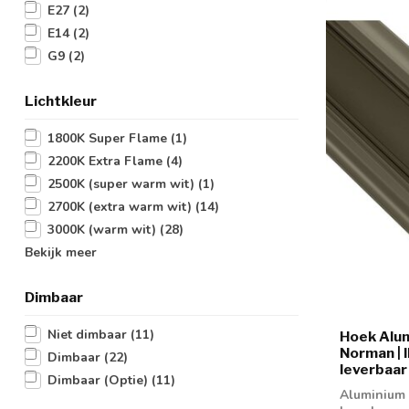
E27
(2)
E14
(2)
G9
(2)
Lichtkleur
1800K Super Flame
(1)
2200K Extra Flame
(4)
2500K (super warm wit)
(1)
2700K (extra warm wit)
(14)
3000K (warm wit)
(28)
Bekijk meer
Dimbaar
Niet dimbaar
(11)
Hoek Alum
Norman | 
Dimbaar
(22)
leverbaar
Dimbaar (Optie)
(11)
Aluminium L