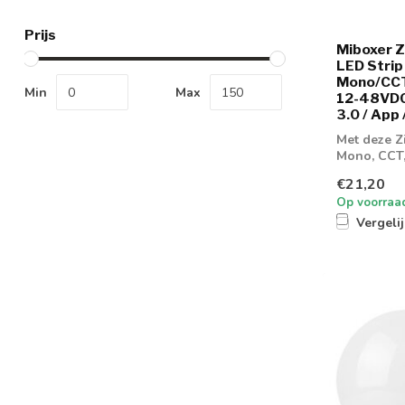
Prijs
Miboxer Zi
LED Strip
Mono/CC
Min
Max
12-48VDC
3.0 / App 
Met deze Z
Mono, CCT
led strip ...
€21,20
Op voorraa
Vergeli