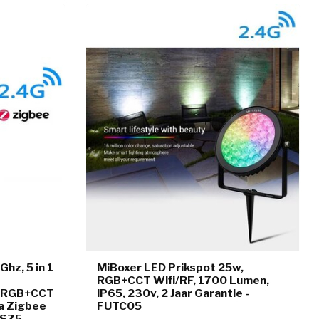
Ghz, 5 in 1
MiBoxer LED Prikspot 25w,
RGB+CCT Wifi/RF, 1700 Lumen,
/RGB+CCT
IP65, 230v, 2 Jaar Garantie -
a Zigbee
FUTC05
- SZ5