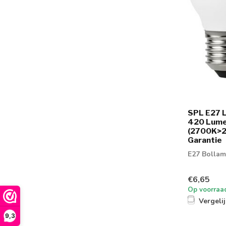
SPL E27 L
420 Lume
(2700K>20
Garantie
E27 Bolla
€6,65
Op voorraa
Vergeli
9,3