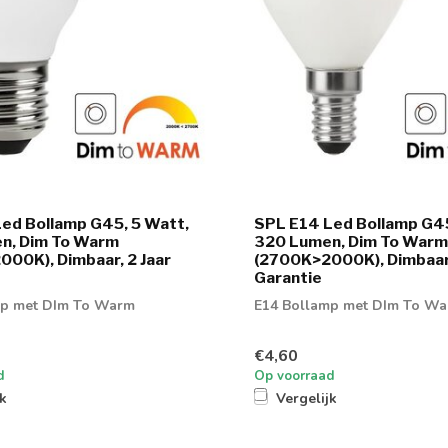
ed Bollamp G45, 5 Watt,
SPL E14 Led Bollamp G45
n, Dim To Warm
320 Lumen, Dim To Warm
00K), Dimbaar, 2 Jaar
(2700K>2000K), Dimbaar,
Garantie
mp met DIm To Warm
E14 Bollamp met DIm To W
€4,60
d
Op voorraad
jk
Vergelijk