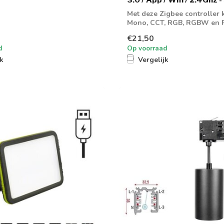
Met deze Zigbee controller k
Mono, CCT, RGB, RGBW en
led strip ...
€21,50
d
Op voorraad
jk
Vergelijk