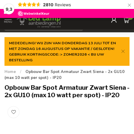
×
2810
Reviews
Gegarandeerde de
laagste prijs
9,3
0
MENU
€
Incl. 21% btw
MEDEDELING! WIJ ZIJN VAN DONDERDAG 13 JULI TOT EN
MET ZONDAG 16 AUGUSTUS OP VAKANTIE / GESLOTEN!
GEBRUIK KORTINGSCODE: > ZOMER2026 < BIJ UW
BESTELLING
Home
/
Opbouw Bar Spot Armatuur Zwart Siena - 2x GU10
(max 10 watt per spot) - IP20
Opbouw Bar Spot Armatuur Zwart Siena -
2x GU10 (max 10 watt per spot) - IP20