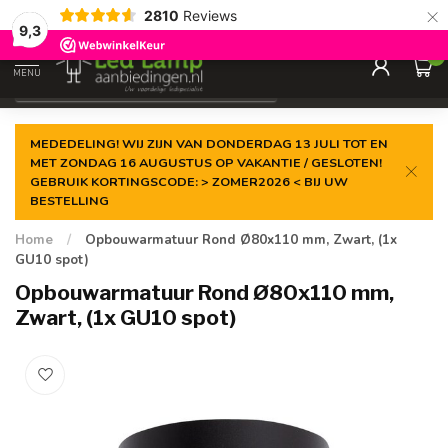
×
2810
Reviews
Gegarandeerde de
laagste prijs
9,3
0
MENU
€
Incl. 21% btw
MEDEDELING! WIJ ZIJN VAN DONDERDAG 13 JULI TOT EN
MET ZONDAG 16 AUGUSTUS OP VAKANTIE / GESLOTEN!
GEBRUIK KORTINGSCODE: > ZOMER2026 < BIJ UW
BESTELLING
Home
/
Opbouwarmatuur Rond Ø80x110 mm, Zwart, (1x
GU10 spot)
Opbouwarmatuur Rond Ø80x110 mm,
Zwart, (1x GU10 spot)