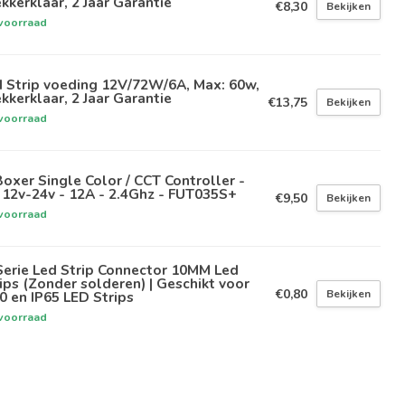
kkerklaar, 2 Jaar Garantie
€8,30
Bekijken
voorraad
 Strip voeding 12V/72W/6A, Max: 60w,
kkerklaar, 2 Jaar Garantie
€13,75
Bekijken
voorraad
oxer Single Color / CCT Controller -
12v-24v - 12A - 2.4Ghz - FUT035S+
€9,50
Bekijken
voorraad
erie Led Strip Connector 10MM Led
ips (Zonder solderen) | Geschikt voor
€0,80
Bekijken
0 en IP65 LED Strips
voorraad