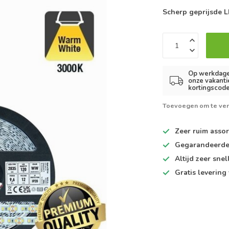
Scherp geprijsde L
Op werkdagen
onze vakanti
kortingscode
Toevoegen om te ver
Zeer ruim
assor
Gegarandeerd
Altijd
zeer snel
Gratis levering