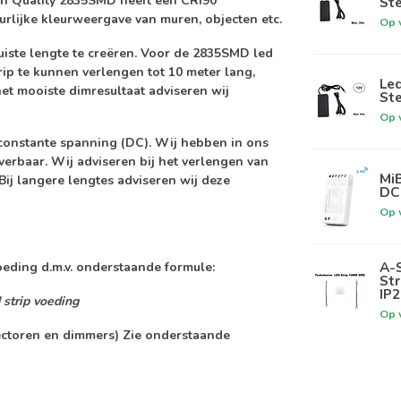
gh Quality 2835SMD heeft een
CRI90
Ste
urlijke kleurweergave van muren, objecten etc.
Op 
iste lengte te creëren. Voor de 2835SMD led
rip te kunnen verlengen tot 10 meter lang,
Led
et mooiste dimresultaat adviseren wij
Ste
Op 
 constante spanning (DC). Wij hebben in ons
everbaar. Wij adviseren bij het verlengen van
MiB
Bij langere lengtes adviseren wij deze
DC 
Op 
A-S
oeding d.m.v. onderstaande formule:
Str
IP2
 strip voeding
Op 
ectoren en dimmers) Zie onderstaande