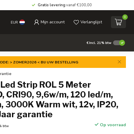
Gratis levering
vanaf €100,00
0
Mijn account
Verlanglijst
EUR
€
Incl. 21% btw
ODE: > ZOMER2026 < BIJ UW BESTELLING
rantie
Led Strip ROL 5 Meter
 CRI90, 9,6w/m, 120 led/m,
 3000K Warm wit, 12v, IP20,
Jaar garantie
Op voorraad
1% btw