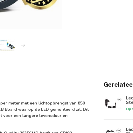
Gerelatee
Led
Ste
per meter
met een lichtopbrengst van
850
Op 
CB Board
waarop de LED gemonteerd zit. Dit
t voor een langere levensduur en
Led