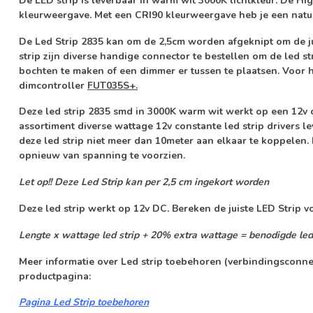
De LED strip is leverbaar in
warm wit 3000K
lichtkleur. De Hi
kleurweergave
. Met een CRI90 kleurweergave heb je een natu
De Led Strip 2835 kan om de 2,5cm worden afgeknipt om de ju
strip zijn diverse handige connector te bestellen om de led st
bochten te maken of een dimmer er tussen te plaatsen. Voor h
dimcontroller
FUT035S+.
Deze led strip 2835 smd in 3000K warm wit werkt op een 12v
assortiment diverse wattage 12v constante led strip drivers l
deze led strip niet meer dan 10meter aan elkaar te koppelen. 
opnieuw van spanning te voorzien.
Let op!! Deze Led Strip kan per 2,5 cm ingekort worden
Deze led strip werkt op 12v DC. Bereken de juiste LED Strip v
Lengte x wattage led strip + 20% extra wattage = benodigde led
Meer informatie over Led strip toebehoren (verbindingsconn
productpagina:
Pagina Led Strip toebehoren