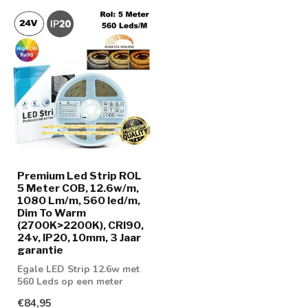
Premium Led Strip ROL
5 Meter COB, 12.6w/m,
1080 Lm/m, 560 led/m,
Dim To Warm
(2700K>2200K), CRI90,
24v, IP20, 10mm, 3 Jaar
garantie
Egale LED Strip 12.6w met
560 Leds op een meter
voorzien van COB
€84,95