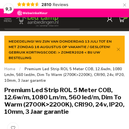
×
Gegarandeerde de
laagste prijs
2810
Reviews
9,3
0
MENU
€
Incl. 21% btw
MEDEDELING! WIJ ZIJN VAN DONDERDAG 13 JULI TOT EN
MET ZONDAG 16 AUGUSTUS OP VAKANTIE / GESLOTEN!
GEBRUIK KORTINGSCODE: > ZOMER2026 < BIJ UW
BESTELLING
Home
/
Premium Led Strip ROL 5 Meter COB, 12.6w/m, 1080
Lm/m, 560 led/m, Dim To Warm (2700K>2200K), CRI90, 24v, IP20,
10mm, 3 Jaar garantie
Premium Led Strip ROL 5 Meter COB,
12.6w/m, 1080 Lm/m, 560 led/m, Dim To
Warm (2700K>2200K), CRI90, 24v, IP20,
10mm, 3 Jaar garantie