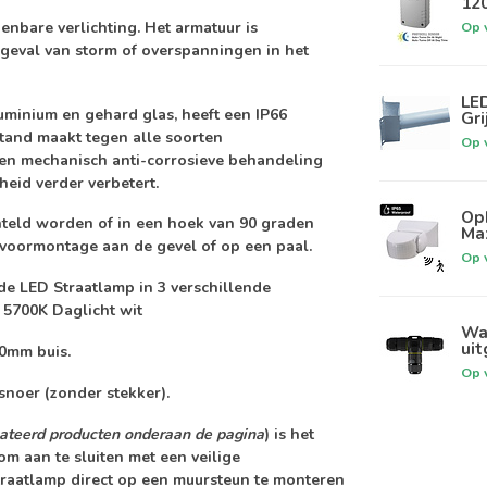
120
nbare verlichting. Het armatuur is
Op 
in geval van storm of overspanningen in het
LE
luminium
en gehard glas, heeft een
IP66
Gri
tand maakt tegen alle soorten
Op 
en mechanisch anti-corrosieve behandeling
eid verder verbetert.
Op
teld worden of in een hoek van 90 graden
Max
 voormontage aan de gevel of op een paal.
Op 
 de LED Straatlamp in
3 verschillende
 5700K Daglicht wit
Wat
uit
60mm buis.
Op 
noer (zonder stekker).
lateerd producten onderaan de pagina
) is het
om aan te sluiten met een veilige
traatlamp direct op een muursteun te monteren