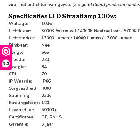
voor het uitlichten van gevels (
zie gerelateerd producten onde
Specificaties LED Straatlamp 100w:
Wattage:
100w
Lichtkleur:
3000K Warm wit / 4000K Neutraal wit / 5700K D
Lichtsterkte:
13000 Lumen / 14000 Lumen / 13000 Lumen
Dimbaar:
Nee
Lengte:
565
Breedte:
220
9,3
Hoogte:
84
CRI:
70
IP Waarde:
IP66
Slagvastheid:
IK08
Spanning:
230v
Stralingshoek:
120
Levensduur:
50000+
Certificaten:
CE, RoHS
Garantie:
3 jaar