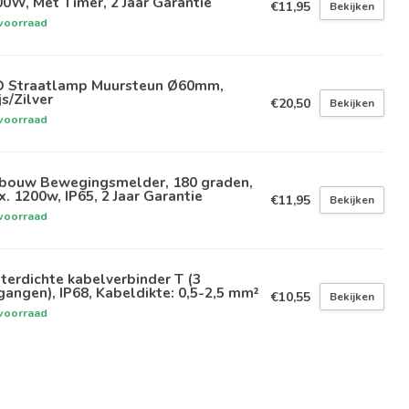
0W, Met Timer, 2 Jaar Garantie
€11,95
Bekijken
voorraad
D Straatlamp Muursteun Ø60mm,
js/Zilver
€20,50
Bekijken
voorraad
bouw Bewegingsmelder, 180 graden,
. 1200w, IP65, 2 Jaar Garantie
€11,95
Bekijken
voorraad
erdichte kabelverbinder T (3
gangen), IP68, Kabeldikte: 0,5-2,5 mm²
€10,55
Bekijken
voorraad