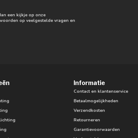
dan een kijkje op onze
ntwoorden op veelgestelde vragen en
eën
Informatie
Contact en klantenservice
hting
Betaalmogelijkheden
ting
Verzendkosten
lichting
Retourneren
ting
Garantievoorwaarden