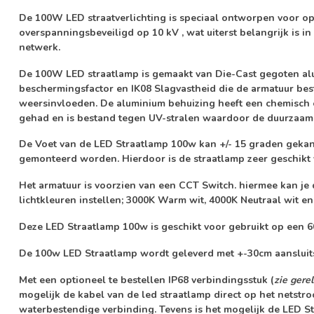
De 100W LED straatverlichting is speciaal ontworpen voor ope
overspanningsbeveiligd
op
10 kV
, wat uiterst belangrijk is 
netwerk.
De 100W LED straatlamp is gemaakt van
Die-Cast gegoten a
beschermingsfactor en IK08 Slagvastheid
die de armatuur bes
weersinvloeden. De aluminium behuizing heeft een chemisch 
gehad en is bestand tegen UV-stralen waardoor de duurzaamh
De Voet van de LED Straatlamp 100w kan +/- 15 graden gekan
gemonteerd worden. Hierdoor is de straatlamp zeer geschikt
Het armatuur is voorzien van een
CCT Switch
. hiermee kan je
lichtkleuren
instellen; 3000K Warm wit, 4000K Neutraal wit en
Deze LED Straatlamp 100w is geschikt voor gebruikt op een 
De 100w LED Straatlamp wordt geleverd met +-30cm aansluits
Met een optioneel te bestellen IP68 verbindingsstuk (
zie gere
mogelijk de kabel van de led straatlamp direct op het netstro
waterbestendige verbinding. Tevens is het mogelijk de LED S