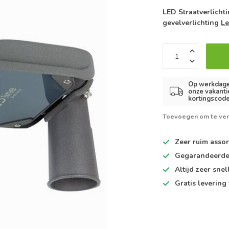
LED Straatverlicht
gevelverlichting
Le
Op werkdagen
onze vakanti
kortingscode
Toevoegen om te ver
Zeer ruim
assor
Gegarandeerd
Altijd
zeer snel
Gratis levering