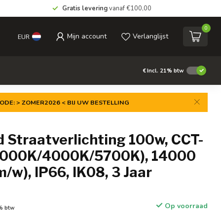
Gratis levering
vanaf €100,00
0
Mijn account
Verlanglijst
EUR
€
Incl. 21% btw
ODE: > ZOMER2026 < BIJ UW BESTELLING
 Straatverlichting 100w, CCT-
3000K/4000K/5700K), 14000
/w), IP66, IK08, 3 Jaar
Op voorraad
1% btw