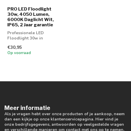
PRO LED Floodlight
30w, 4050 Lumen,
6000K Daglicht Wit,
IP65, 2 Jaar garantie
Professionele LED
Floodlight 30w in
lichtkleur 6000K Daglicht
€30,95
Wit
Op voorraad
Meer informatie
Als je vragen hebt over onze producten of je aankoop, neem
dan een kijkje op onze klantenservicepagina. Hier vind je
onze bedrijfsgegevens, antwoorden op veelgestelde vragen
en verschillende manieren om contact met ons op te nemen.