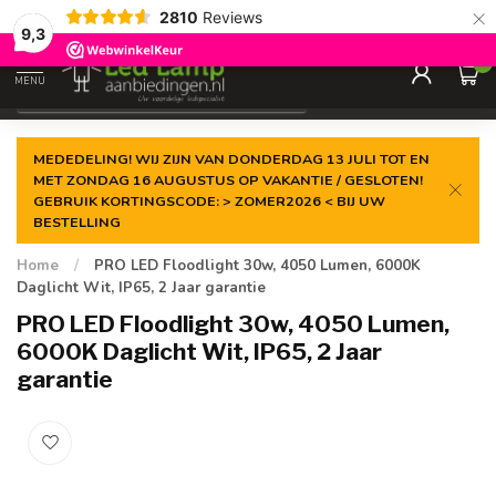
×
2810
Reviews
Gegarandeerde de
laagste prijs
9,3
0
MENU
€
Incl. 21% btw
MEDEDELING! WIJ ZIJN VAN DONDERDAG 13 JULI TOT EN
MET ZONDAG 16 AUGUSTUS OP VAKANTIE / GESLOTEN!
GEBRUIK KORTINGSCODE: > ZOMER2026 < BIJ UW
BESTELLING
Home
/
PRO LED Floodlight 30w, 4050 Lumen, 6000K
Daglicht Wit, IP65, 2 Jaar garantie
PRO LED Floodlight 30w, 4050 Lumen,
6000K Daglicht Wit, IP65, 2 Jaar
garantie