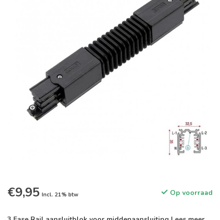
€9,95
Op voorraad
Incl. 21% btw
3 Fase Rail aansluitblok voor middenaansluiting
Lees meer
.