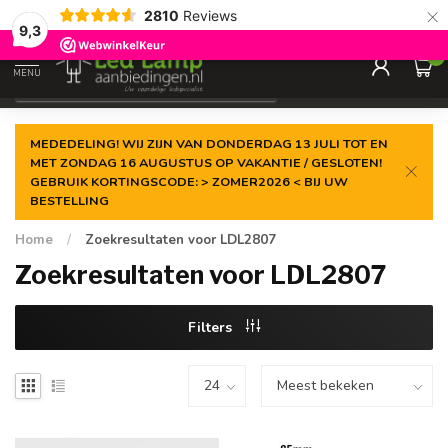
×
2810
Reviews
Gegarandeerde de
laagste prijs
9,3
0
MENU
€
Incl. 21% btw
MEDEDELING! WIJ ZIJN VAN DONDERDAG 13 JULI TOT EN
MET ZONDAG 16 AUGUSTUS OP VAKANTIE / GESLOTEN!
GEBRUIK KORTINGSCODE: > ZOMER2026 < BIJ UW
BESTELLING
Home
/
Zoekresultaten voor LDL2807
Zoekresultaten voor LDL2807
Filters