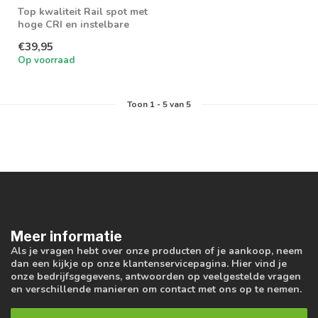
Top kwaliteit Rail spot met
hoge CRI en instelbare
wattage en lichtkleur
€39,95
Op voorraad
Toon
1
-
5
van 5
Meer informatie
Als je vragen hebt over onze producten of je aankoop, neem
dan een kijkje op onze klantenservicepagina. Hier vind je
onze bedrijfsgegevens, antwoorden op veelgestelde vragen
en verschillende manieren om contact met ons op te nemen.