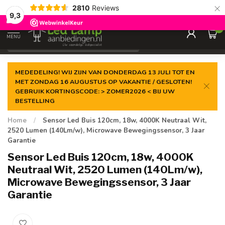
×
2810
Reviews
Gegarandeerde de
laagste prijs
9,3
0
MENU
€
Incl. 21% btw
MEDEDELING! WIJ ZIJN VAN DONDERDAG 13 JULI TOT EN
MET ZONDAG 16 AUGUSTUS OP VAKANTIE / GESLOTEN!
GEBRUIK KORTINGSCODE: > ZOMER2026 < BIJ UW
BESTELLING
Home
/
Sensor Led Buis 120cm, 18w, 4000K Neutraal Wit,
2520 Lumen (140Lm/w), Microwave Bewegingssensor, 3 Jaar
Garantie
Sensor Led Buis 120cm, 18w, 4000K
Neutraal Wit, 2520 Lumen (140Lm/w),
Microwave Bewegingssensor, 3 Jaar
Garantie