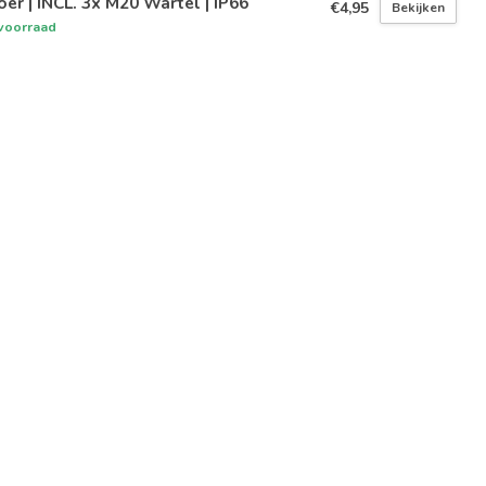
oer | INCL. 3x M20 Wartel | IP66
€4,95
Bekijken
voorraad