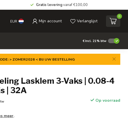
Gratis levering
vanaf €100,00
0
Mijn account
Verlanglijst
EUR
€
Incl. 21% btw
ODE: > ZOMER2026 < BIJ UW BESTELLING
ling Lasklem 3-Vaks | 0.08-4
js | 32A
Op voorraad
btw
es meer
.