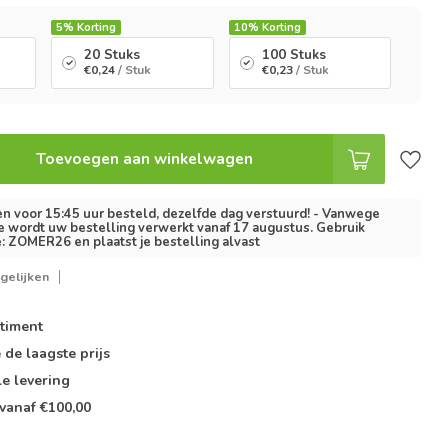
5%
Korting
10%
Korting
20 Stuks
100 Stuks
€0,24
/ Stuk
€0,23
/ Stuk
Toevoegen aan winkelwagen
 voor 15:45 uur besteld, dezelfde dag verstuurd! - Vanwege
e wordt uw bestelling verwerkt vanaf 17 augustus. Gebruik
: ZOMER26 en plaatst je bestelling alvast
gelijken
timent
e de
laagste prijs
le
levering
vanaf €100,00