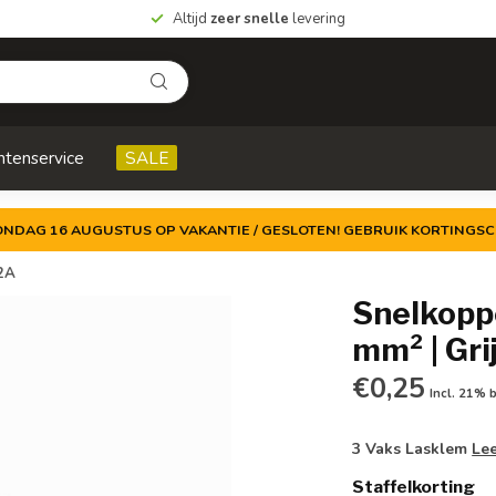
Altijd
zeer snelle
levering
ntenservice
SALE
ZONDAG 16 AUGUSTUS OP VAKANTIE / GESLOTEN! GEBRUIK KORTINGSC
32A
Snelkoppe
mm² | Gri
€0,25
Incl. 21% 
3 Vaks Lasklem
Le
Staffelkorting