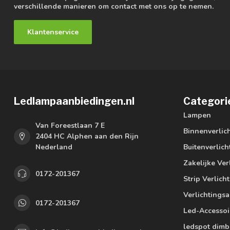
verschillende manieren om contact met ons op te nemen.
Klantenservice
Ledlampaanbiedingen.nl
Categori
Lampen
Van Foreestlaan 7 E
Binnenverlic
2404 HC Alphen aan den Rijn
Nederland
Buitenverlich
Zakelijke Ver
0172-201367
Strip Verlich
Verlichtings
0172-201367
Led-Accessoi
ledspot dimb