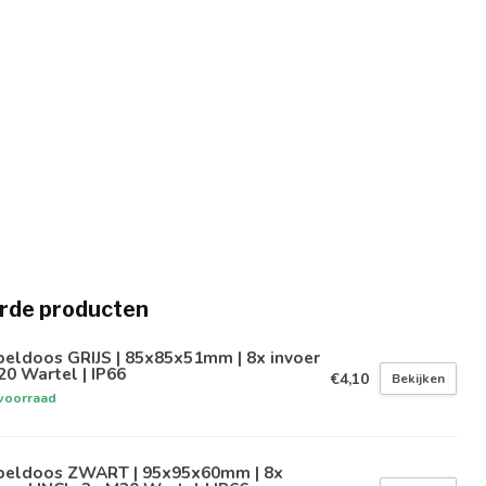
rde producten
eldoos GRIJS | 85x85x51mm | 8x invoer
20 Wartel | IP66
€4,10
Bekijken
voorraad
beldoos ZWART | 95x95x60mm | 8x