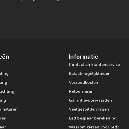
eën
Informatie
Contact en klantenservice
hting
Betaalmogelijkheden
ting
Verzendkosten
lichting
Retourneren
ting
Garantievoorwaarden
armaturen
Veelgestelde vragen
res
Led bespaar berekening
aar
Waarom kiezen voor led?