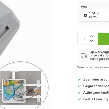
Prijs
1 Stuk
€0,25
Op werkdagen
onze vakanti
kortingscode
Toevoegen om te ver
Zeer ruim
assor
Gegarandeerd
Altijd
zeer snel
Gratis levering