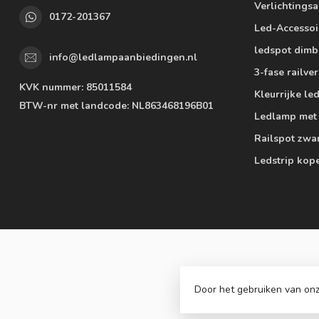
Verlichtings
0172-201367
Led-Accessoi
ledspot dimb
info@ledlampaanbiedingen.nl
3-fase railver
KVK nummer:
85011584
Kleurrijke l
BTW-nr met landcode:
NL863468196B01
Ledlamp met
Railspot zwa
Ledstrip kop
Door het gebruiken van onz