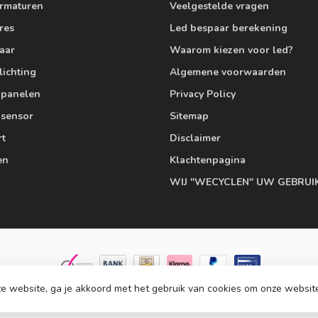
armaturen
Veelgestelde vragen
res
Led bespaar berekening
aar
Waarom kiezen voor led?
lichting
Algemene voorwaarden
edpanelen
Privacy Policy
 sensor
Sitemap
rt
Disclaimer
en
Klachtenpagina
WIJ "WECYCLEN" UW GEBRUI
e website, ga je akkoord met het gebruik van cookies om onze websit
© Copyright 2026 Ledlampaanbiedingen.nl