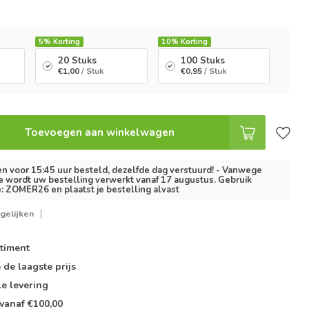
5%
Korting
10%
Korting
20 Stuks
100 Stuks
€1,00
/ Stuk
€0,95
/ Stuk
Toevoegen aan winkelwagen
 voor 15:45 uur besteld, dezelfde dag verstuurd! - Vanwege
e wordt uw bestelling verwerkt vanaf 17 augustus. Gebruik
: ZOMER26 en plaatst je bestelling alvast
gelijken
timent
e de
laagste prijs
le
levering
vanaf €100,00