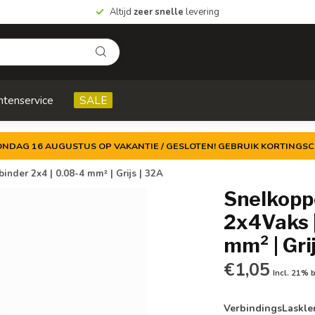
Altijd
zeer snelle
levering
ntenservice
SALE
ZONDAG 16 AUGUSTUS OP VAKANTIE / GESLOTEN! GEBRUIK KORTINGSC
nder 2x4 | 0.08-4 mm² | Grijs | 32A
Snelkopp
2x4Vaks |
mm² | Gri
€1,05
Incl. 21% 
VerbindingsLaskle