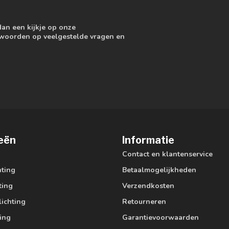
dan een kijkje op onze
ntwoorden op veelgestelde vragen en
eën
Informatie
Contact en klantenservice
hting
Betaalmogelijkheden
ting
Verzendkosten
lichting
Retourneren
ting
Garantievoorwaarden