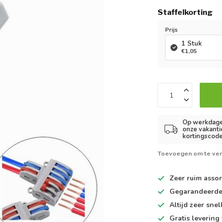
Staffelkorting
Prijs
1 Stuk
€1,05
Op werkdagen
onze vakanti
kortingscode
Toevoegen om te ver
Zeer ruim
assor
Gegarandeerd
Altijd
zeer snel
Gratis levering