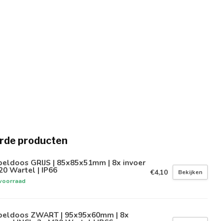
rde producten
eldoos GRIJS | 85x85x51mm | 8x invoer
20 Wartel | IP66
€4,10
Bekijken
voorraad
beldoos ZWART | 95x95x60mm | 8x