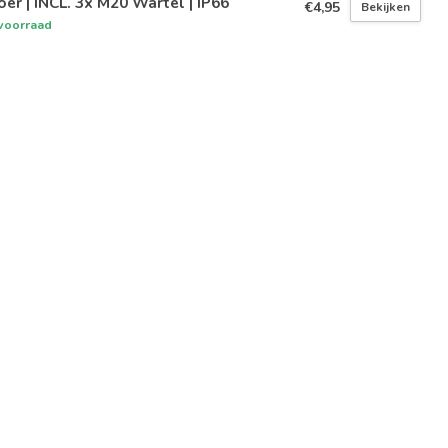
oer | INCL. 3x M20 Wartel | IP66
€4,95
Bekijken
voorraad