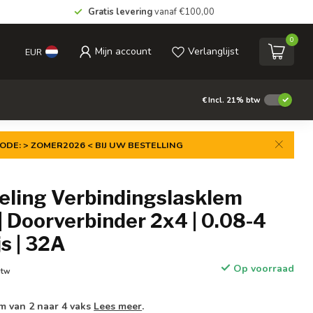
Gratis levering
vanaf €100,00
0
Mijn account
Verlanglijst
EUR
€
Incl. 21% btw
ODE: > ZOMER2026 < BIJ UW BESTELLING
eling Verbindingslasklem
 Doorverbinder 2x4 | 0.08-4
js | 32A
Op voorraad
btw
m van 2 naar 4 vaks
Lees meer
.