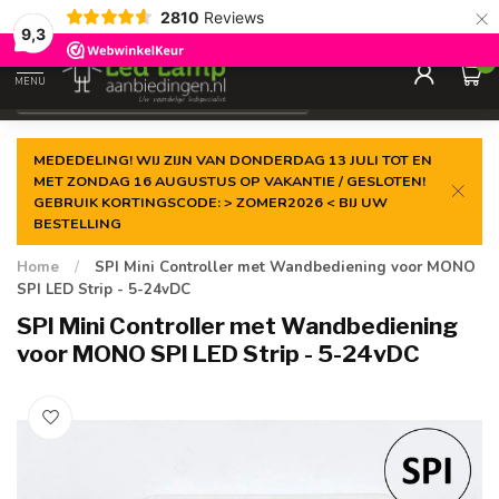
×
2810
Reviews
Gegarandeerde de
laagste prijs
9,3
0
MENU
€
Incl. 21% btw
MEDEDELING! WIJ ZIJN VAN DONDERDAG 13 JULI TOT EN
MET ZONDAG 16 AUGUSTUS OP VAKANTIE / GESLOTEN!
GEBRUIK KORTINGSCODE: > ZOMER2026 < BIJ UW
BESTELLING
Home
/
SPI Mini Controller met Wandbediening voor MONO
SPI LED Strip - 5-24vDC
SPI Mini Controller met Wandbediening
voor MONO SPI LED Strip - 5-24vDC