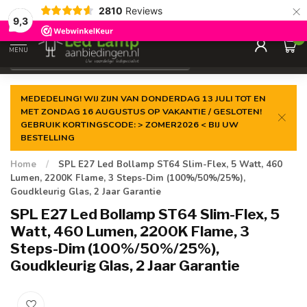
×
2810
Reviews
Gegarandeerde de
laagste prijs
9,3
0
MENU
€
Incl. 21% btw
MEDEDELING! WIJ ZIJN VAN DONDERDAG 13 JULI TOT EN
MET ZONDAG 16 AUGUSTUS OP VAKANTIE / GESLOTEN!
GEBRUIK KORTINGSCODE: > ZOMER2026 < BIJ UW
BESTELLING
Home
/
SPL E27 Led Bollamp ST64 Slim-Flex, 5 Watt, 460
Lumen, 2200K Flame, 3 Steps-Dim (100%/50%/25%),
Goudkleurig Glas, 2 Jaar Garantie
SPL E27 Led Bollamp ST64 Slim-Flex, 5
Watt, 460 Lumen, 2200K Flame, 3
Steps-Dim (100%/50%/25%),
Goudkleurig Glas, 2 Jaar Garantie