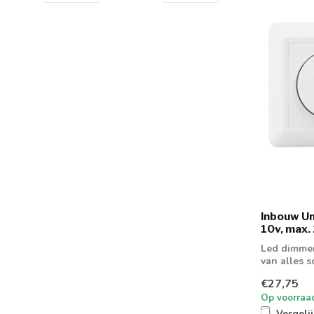
Inbouw Un
10v, max
Led dimmer
van alles 
aansluiting
€27,75
Op voorraa
Vergeli