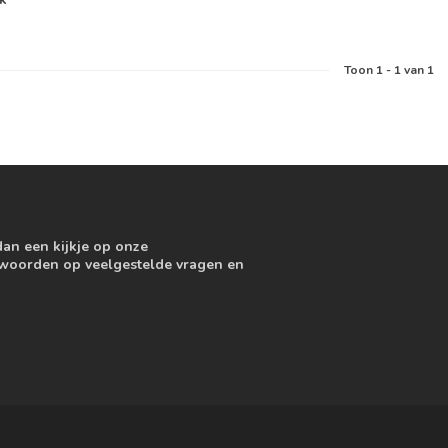
Toon
1
-
1
van 1
dan een kijkje op onze
ntwoorden op veelgestelde vragen en