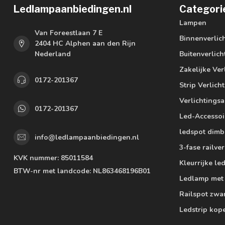
Ledlampaanbiedingen.nl
Categori
Lampen
Van Foreestlaan 7 E
Binnenverlic
2404 HC Alphen aan den Rijn
Nederland
Buitenverlich
Zakelijke Ver
0172-201367
Strip Verlich
Verlichtings
0172-201367
Led-Accessoi
ledspot dimb
info@ledlampaanbiedingen.nl
3-fase railver
KVK nummer:
85011584
Kleurrijke l
BTW-nr met landcode:
NL863468196B01
Ledlamp met
Railspot zwa
Ledstrip kop