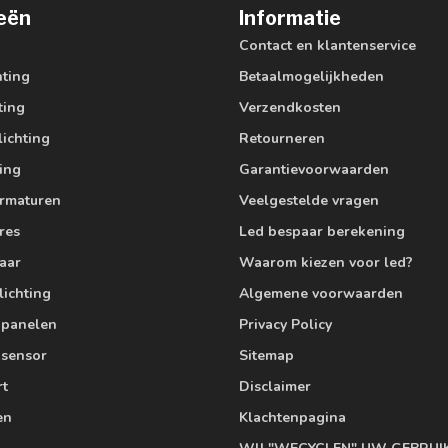
eën
Informatie
Contact en klantenservice
hting
Betaalmogelijkheden
ting
Verzendkosten
lichting
Retourneren
ting
Garantievoorwaarden
armaturen
Veelgestelde vragen
res
Led bespaar berekening
aar
Waarom kiezen voor led?
lichting
Algemene voorwaarden
edpanelen
Privacy Policy
 sensor
Sitemap
rt
Disclaimer
en
Klachtenpagina