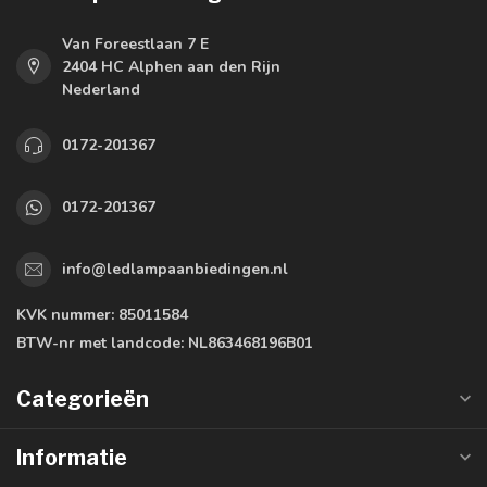
Van Foreestlaan 7 E
2404 HC Alphen aan den Rijn
Nederland
0172-201367
0172-201367
info@ledlampaanbiedingen.nl
KVK nummer:
85011584
BTW-nr met landcode:
NL863468196B01
Categorieën
Informatie