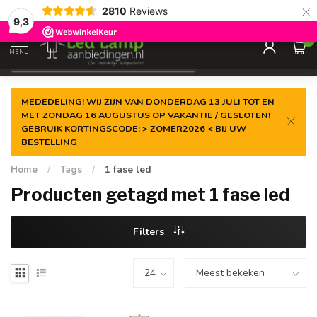
×
2810
Reviews
Gegarandeerde de
laagste prijs
9,3
0
MENU
€
Incl. 21% btw
MEDEDELING! WIJ ZIJN VAN DONDERDAG 13 JULI TOT EN
MET ZONDAG 16 AUGUSTUS OP VAKANTIE / GESLOTEN!
GEBRUIK KORTINGSCODE: > ZOMER2026 < BIJ UW
BESTELLING
Home
/
Tags
/
1 fase led
Producten getagd met 1 fase led
Filters