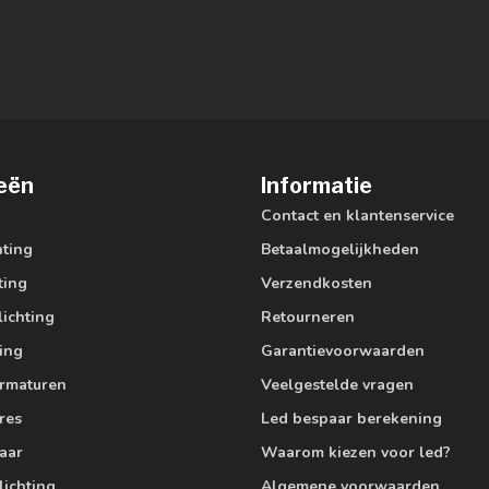
eën
Informatie
Contact en klantenservice
hting
Betaalmogelijkheden
ting
Verzendkosten
lichting
Retourneren
ting
Garantievoorwaarden
armaturen
Veelgestelde vragen
res
Led bespaar berekening
aar
Waarom kiezen voor led?
lichting
Algemene voorwaarden