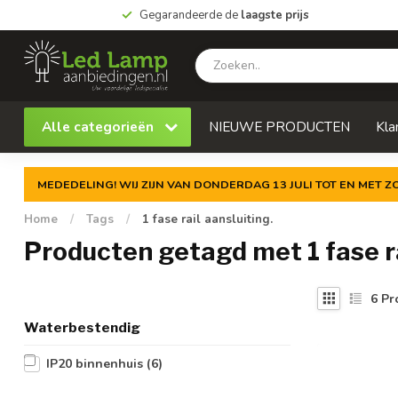
Gegarandeerde de
laagste prijs
Alle categorieën
NIEUWE PRODUCTEN
Kla
MEDEDELING! WIJ ZIJN VAN DONDERDAG 13 JULI TOT EN MET 
Home
/
Tags
/
1 fase rail aansluiting.
Producten getagd met 1 fase ra
6
Pr
Waterbestendig
IP20 binnenhuis
(6)