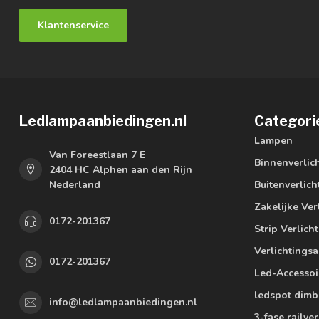
Klantenservice
Ledlampaanbiedingen.nl
Categori
Lampen
Van Foreestlaan 7 E
Binnenverlic
2404 HC Alphen aan den Rijn
Nederland
Buitenverlich
Zakelijke Ver
0172-201367
Strip Verlich
Verlichtings
0172-201367
Led-Accessoi
ledspot dimb
info@ledlampaanbiedingen.nl
3-fase railver