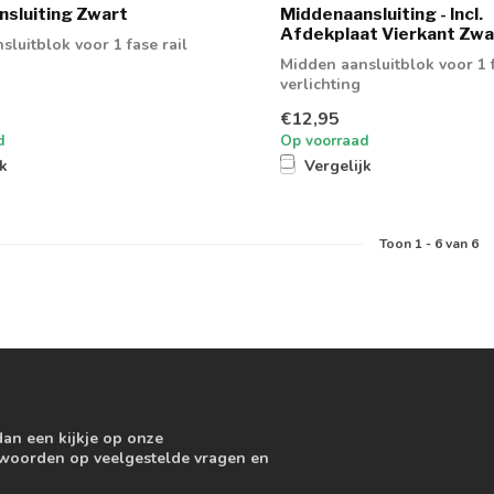
sluiting Zwart
Middenaansluiting - Incl.
Afdekplaat Vierkant Zwa
luitblok voor 1 fase rail
Midden aansluitblok voor 1 f
verlichting
€12,95
d
Op voorraad
jk
Vergelijk
Toon
1
-
6
van 6
dan een kijkje op onze
ntwoorden op veelgestelde vragen en