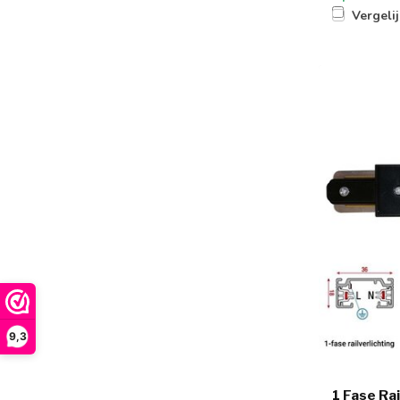
Vergeli
9,3
1 Fase Rai