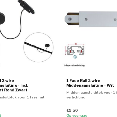
l 2 wire
1 Fase Rail 2 wire
luiting - Incl.
Middenaansluiting - Wit
at Rond Zwart
Midden aansluitblok voor 1 f
luitblok voor 1 fase rail
verlichting
€9,50
d
Op voorraad