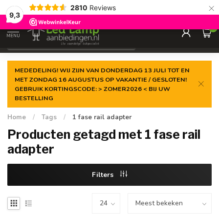
×
2810
Reviews
Gegarandeerde de
laagste prijs
9,3
0
MENU
€
Incl. 21% btw
MEDEDELING! WIJ ZIJN VAN DONDERDAG 13 JULI TOT EN
MET ZONDAG 16 AUGUSTUS OP VAKANTIE / GESLOTEN!
GEBRUIK KORTINGSCODE: > ZOMER2026 < BIJ UW
BESTELLING
Home
/
Tags
/
1 fase rail adapter
Producten getagd met 1 fase rail
adapter
Filters