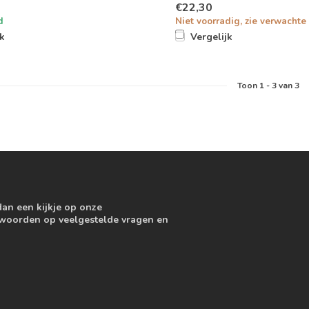
€22,30
d
Niet voorradig, zie verwachte 
jk
Vergelijk
Toon
1
-
3
van 3
dan een kijkje op onze
ntwoorden op veelgestelde vragen en