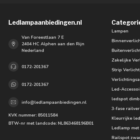
Ledlampaanbiedingen.nl
Categori
Lampen
Van Foreestlaan 7 E
Binnenverlic
2404 HC Alphen aan den Rijn
Nederland
Buitenverlich
Zakelijke Ver
0172-201367
Strip Verlich
Verlichtings
0172-201367
Led-Accessoi
ledspot dimb
info@ledlampaanbiedingen.nl
3-fase railver
KVK nummer:
85011584
Kleurrijke l
BTW-nr met landcode:
NL863468196B01
Ledlamp met
Railspot zwa