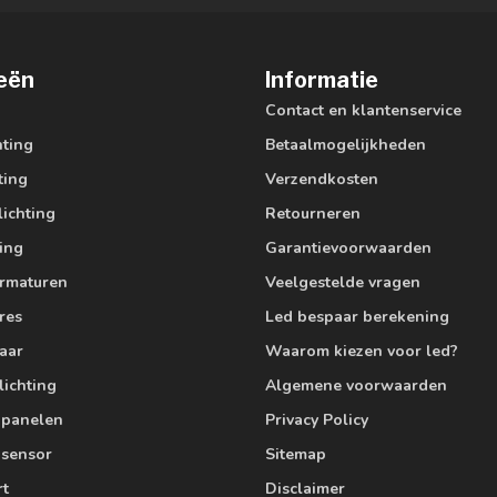
eën
Informatie
Contact en klantenservice
hting
Betaalmogelijkheden
ting
Verzendkosten
lichting
Retourneren
ting
Garantievoorwaarden
armaturen
Veelgestelde vragen
res
Led bespaar berekening
aar
Waarom kiezen voor led?
lichting
Algemene voorwaarden
edpanelen
Privacy Policy
 sensor
Sitemap
rt
Disclaimer