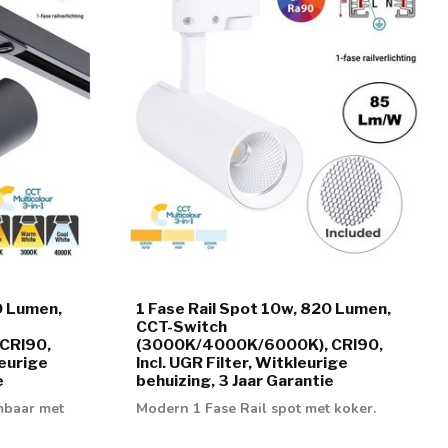
0 Lumen,
1 Fase Rail Spot 10w, 820 Lumen,
CCT-Switch
CRI90,
(3000K/4000K/6000K), CRI90,
eurige
Incl. UGR Filter, Witkleurige
e
behuizing, 3 Jaar Garantie
imbaar met
Modern 1 Fase Rail spot met koker.