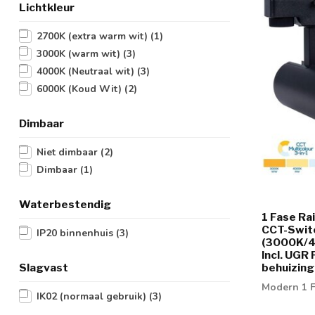
Lichtkleur
2700K (extra warm wit)
(1)
3000K (warm wit)
(3)
4000K (Neutraal wit)
(3)
6000K (Koud Wit)
(2)
Dimbaar
Niet dimbaar
(2)
Dimbaar
(1)
Waterbestendig
1 Fase Ra
CCT-Swit
IP20 binnenhuis
(3)
(3000K/4
Incl. UGR 
Slagvast
behuizing
Modern 1 F
IK02 (normaal gebruik)
(3)