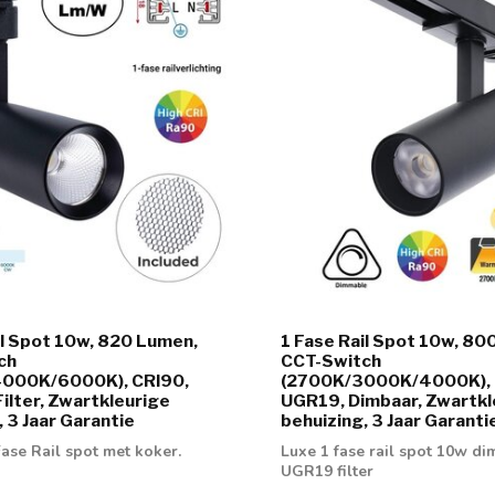
il Spot 10w, 820 Lumen,
1 Fase Rail Spot 10w, 80
ch
CCT-Switch
000K/6000K), CRI90,
(2700K/3000K/4000K), 
Filter, Zwartkleurige
UGR19, Dimbaar, Zwartkl
, 3 Jaar Garantie
behuizing, 3 Jaar Garanti
ase Rail spot met koker.
Luxe 1 fase rail spot 10w d
UGR19 filter