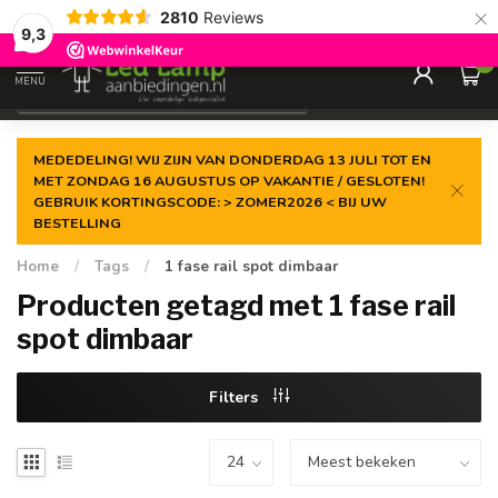
×
2810
Reviews
Gegarandeerde de
laagste prijs
9,3
0
MENU
€
Incl. 21% btw
MEDEDELING! WIJ ZIJN VAN DONDERDAG 13 JULI TOT EN
MET ZONDAG 16 AUGUSTUS OP VAKANTIE / GESLOTEN!
GEBRUIK KORTINGSCODE: > ZOMER2026 < BIJ UW
BESTELLING
Home
/
Tags
/
1 fase rail spot dimbaar
Producten getagd met 1 fase rail
spot dimbaar
Filters