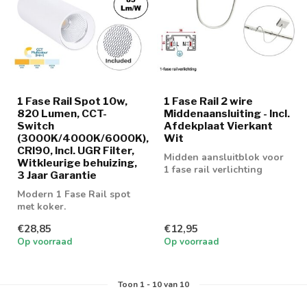
1 Fase Rail Spot 10w,
1 Fase Rail 2 wire
820 Lumen, CCT-
Middenaansluiting - Incl.
Switch
Afdekplaat Vierkant
(3000K/4000K/6000K),
Wit
CRI90, Incl. UGR Filter,
Midden aansluitblok voor
Witkleurige behuizing,
1 fase rail verlichting
3 Jaar Garantie
Modern 1 Fase Rail spot
met koker.
€28,85
€12,95
Op voorraad
Op voorraad
Toon
1
-
10
van 10