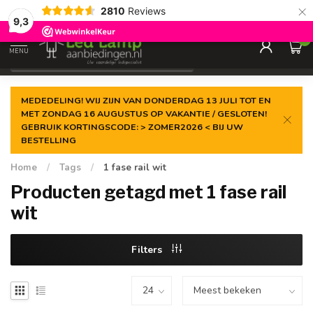
×
2810
Reviews
Gegarandeerde de
laagste prijs
9,3
0
MENU
€
Incl. 21% btw
MEDEDELING! WIJ ZIJN VAN DONDERDAG 13 JULI TOT EN
MET ZONDAG 16 AUGUSTUS OP VAKANTIE / GESLOTEN!
GEBRUIK KORTINGSCODE: > ZOMER2026 < BIJ UW
BESTELLING
Home
/
Tags
/
1 fase rail wit
Producten getagd met 1 fase rail
wit
Filters