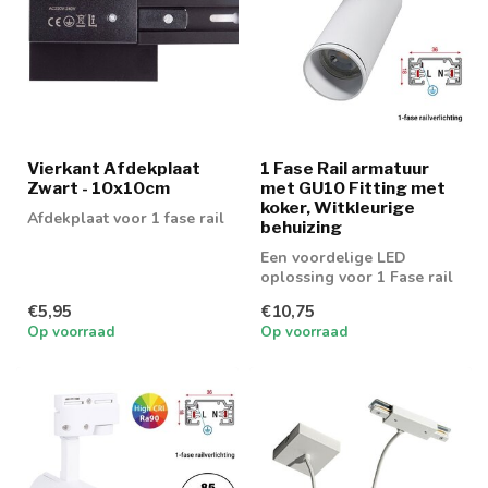
Vierkant Afdekplaat
1 Fase Rail armatuur
Zwart - 10x10cm
met GU10 Fitting met
koker, Witkleurige
Afdekplaat voor 1 fase rail
behuizing
Een voordelige LED
oplossing voor 1 Fase rail
spot. Geschikt voor 50mm
€5,95
€10,75
GU10 spot
Op voorraad
Op voorraad