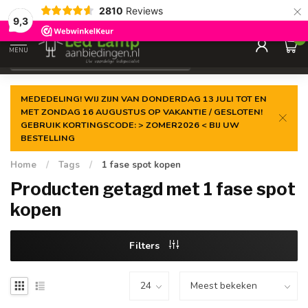
×
2810
Reviews
Gegarandeerde de
laagste prijs
9,3
0
MENU
€
Incl. 21% btw
MEDEDELING! WIJ ZIJN VAN DONDERDAG 13 JULI TOT EN
MET ZONDAG 16 AUGUSTUS OP VAKANTIE / GESLOTEN!
GEBRUIK KORTINGSCODE: > ZOMER2026 < BIJ UW
BESTELLING
Home
/
Tags
/
1 fase spot kopen
Producten getagd met 1 fase spot
kopen
Filters