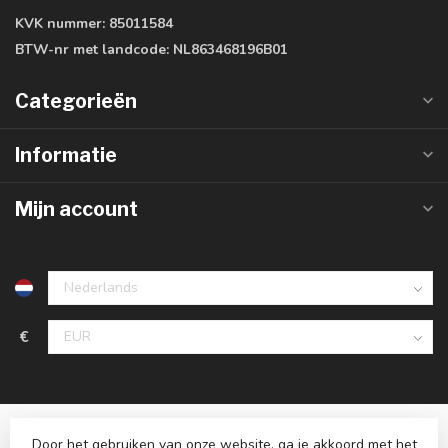
KVK nummer:
85011584
BTW-nr met landcode:
NL863468196B01
Categorieën
Informatie
Mijn account
€
Door het gebruiken van onze website, ga je akkoord met het