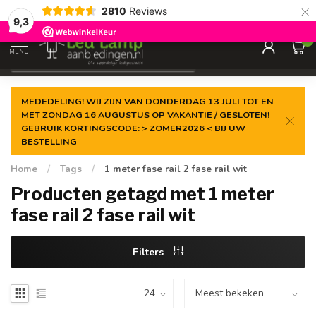
×
2810
Reviews
Gegarandeerde de
laagste prijs
9,3
0
MENU
€
Incl. 21% btw
MEDEDELING! WIJ ZIJN VAN DONDERDAG 13 JULI TOT EN
MET ZONDAG 16 AUGUSTUS OP VAKANTIE / GESLOTEN!
GEBRUIK KORTINGSCODE: > ZOMER2026 < BIJ UW
BESTELLING
Home
/
Tags
/
1 meter fase rail 2 fase rail wit
Producten getagd met 1 meter
fase rail 2 fase rail wit
Filters