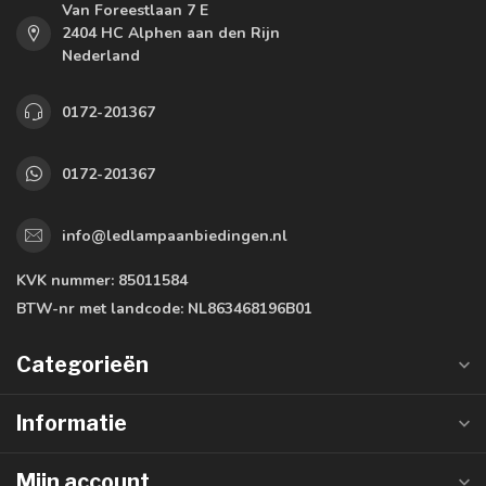
Van Foreestlaan 7 E
2404 HC Alphen aan den Rijn
Nederland
0172-201367
0172-201367
info@ledlampaanbiedingen.nl
KVK nummer:
85011584
BTW-nr met landcode:
NL863468196B01
Categorieën
Informatie
Mijn account