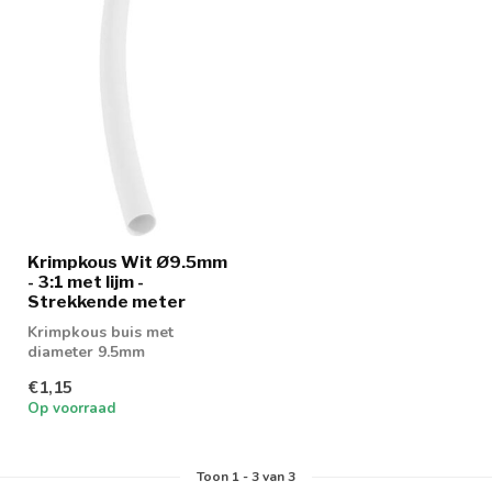
Krimpkous Wit Ø9.5mm
- 3:1 met lijm -
Strekkende meter
Krimpkous buis met
diameter 9.5mm
€1,15
Op voorraad
Toon
1
-
3
van 3