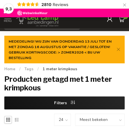
×
2810
Reviews
Gegarandeerde de
laagste prijs
9,3
0
MENU
€
Incl. 21% btw
MEDEDELING! WIJ ZIJN VAN DONDERDAG 13 JULI TOT EN
MET ZONDAG 16 AUGUSTUS OP VAKANTIE / GESLOTEN!
GEBRUIK KORTINGSCODE: > ZOMER2026 < BIJ UW
BESTELLING
Home
/
Tags
/
1 meter krimpkous
Producten getagd met 1 meter
krimpkous
Filters