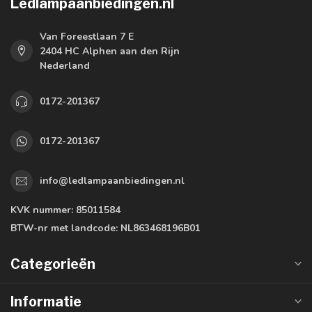
Ledlampaanbiedingen.nl
Van Foreestlaan 7 E
2404 HC Alphen aan den Rijn
Nederland
0172-201367
0172-201367
info@ledlampaanbiedingen.nl
KVK nummer:
85011584
BTW-nr met landcode:
NL863468196B01
Categorieën
Informatie