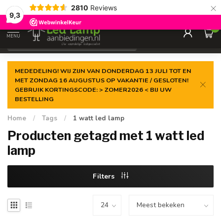
×
2810
Reviews
Gegarandeerde de
laagste prijs
9,3
0
MENU
€
Incl. 21% btw
MEDEDELING! WIJ ZIJN VAN DONDERDAG 13 JULI TOT EN
MET ZONDAG 16 AUGUSTUS OP VAKANTIE / GESLOTEN!
GEBRUIK KORTINGSCODE: > ZOMER2026 < BIJ UW
BESTELLING
Home
/
Tags
/
1 watt led lamp
Producten getagd met 1 watt led
lamp
Filters