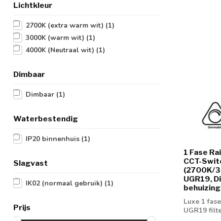
Lichtkleur
2700K (extra warm wit)
(1)
3000K (warm wit)
(1)
4000K (Neutraal wit)
(1)
Dimbaar
Dimbaar
(1)
Waterbestendig
IP20 binnenhuis
(1)
1 Fase Ra
CCT-Swit
Slagvast
(2700K/3
UGR19, Di
IK02 (normaal gebruik)
(1)
behuizing
Luxe 1 fas
Prijs
UGR19 filt