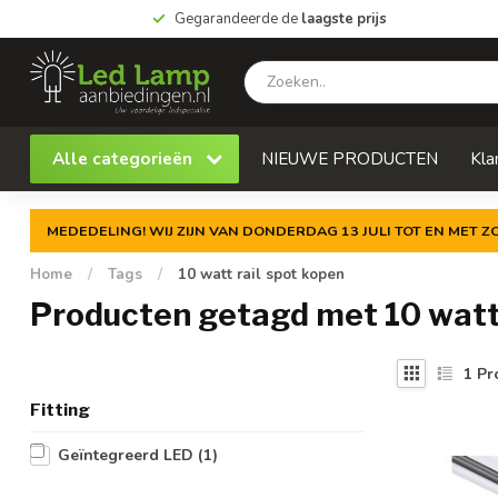
Gegarandeerde de
laagste prijs
Alle categorieën
NIEUWE PRODUCTEN
Kla
MEDEDELING! WIJ ZIJN VAN DONDERDAG 13 JULI TOT EN MET 
Home
/
Tags
/
10 watt rail spot kopen
Producten getagd met 10 watt 
1
Pr
Fitting
Geïntegreerd LED
(1)