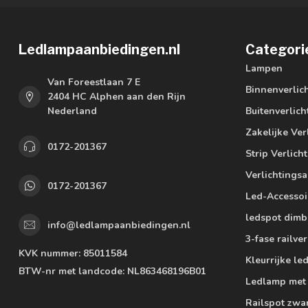
Ledlampaanbiedingen.nl
Categori
Lampen
Van Foreestlaan 7 E
Binnenverlic
2404 HC Alphen aan den Rijn
Nederland
Buitenverlich
Zakelijke Ver
0172-201367
Strip Verlich
Verlichtings
0172-201367
Led-Accessoi
ledspot dimb
info@ledlampaanbiedingen.nl
3-fase railver
KVK nummer:
85011584
Kleurrijke l
BTW-nr met landcode:
NL863468196B01
Ledlamp met
Railspot zwa