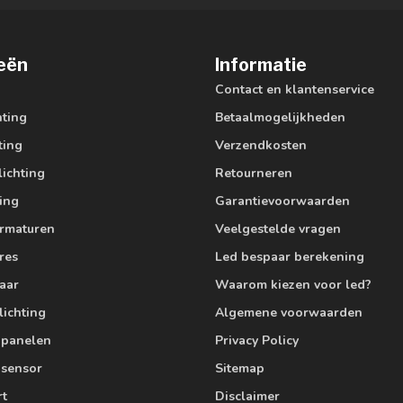
eën
Informatie
Contact en klantenservice
hting
Betaalmogelijkheden
ting
Verzendkosten
lichting
Retourneren
ting
Garantievoorwaarden
armaturen
Veelgestelde vragen
res
Led bespaar berekening
aar
Waarom kiezen voor led?
lichting
Algemene voorwaarden
edpanelen
Privacy Policy
 sensor
Sitemap
rt
Disclaimer