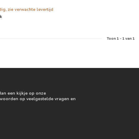
dig, zie verwachte levertijd
jk
Toon
1
-
1
van 1
dan een kijkje op onze
ntwoorden op veelgestelde vragen en