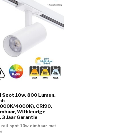
il Spot 10w, 800 Lumen,
ch
000K/4000K), CRI90,
mbaar, Witkleurige
, 3 Jaar Garantie
e rail spot 10w dimbaar met
er