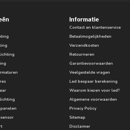
eën
Informatie
Contact en klantenservice
hting
Betaalmogelijkheden
ting
Verzendkosten
lichting
Retourneren
ting
Garantievoorwaarden
armaturen
Veelgestelde vragen
res
Led bespaar berekening
aar
Waarom kiezen voor led?
lichting
Algemene voorwaarden
edpanelen
Privacy Policy
 sensor
Sitemap
rt
Disclaimer