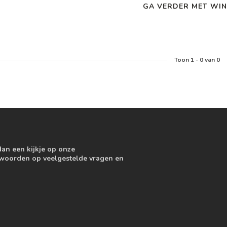
GA VERDER MET WIN
Toon
1
-
0
van 0
dan een kijkje op onze
ntwoorden op veelgestelde vragen en