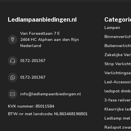
Ledlampaanbiedingen.nl
Categori
Lampen
Van Foreestlaan 7 E
Binnenverlic
2404 HC Alphen aan den Rijn
Nederland
Buitenverlich
Zakelijke Ver
0172-201367
Strip Verlich
Verlichtings
0172-201367
Led-Accessoi
ledspot dimb
info@ledlampaanbiedingen.nl
3-fase railver
KVK nummer:
85011584
Kleurrijke l
BTW-nr met landcode:
NL863468196B01
Ledlamp met
Railspot zwa