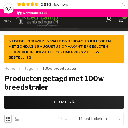
×
2810
Reviews
Gegarandeerde de
laagste prijs
9,3
0
MENU
€
Incl. 21% btw
MEDEDELING! WIJ ZIJN VAN DONDERDAG 13 JULI TOT EN
MET ZONDAG 16 AUGUSTUS OP VAKANTIE / GESLOTEN!
GEBRUIK KORTINGSCODE: > ZOMER2026 < BIJ UW
BESTELLING
Home
/
Tags
/
100w breedstraler
Producten getagd met 100w
breedstraler
Filters