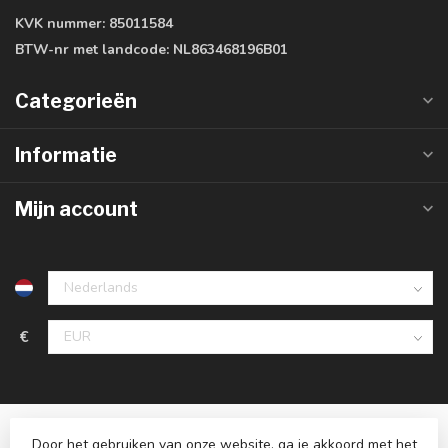
KVK nummer:
85011584
BTW-nr met landcode:
NL863468196B01
Categorieën
Informatie
Mijn account
€
Door het gebruiken van onze website, ga je akkoord met het