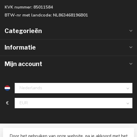
KVK nummer:
85011584
BTW-nr met landcode:
NL863468196B01
Categorieën
Informatie
Mijn account
€
Door het gebruiken van onze website, ga je akkoord met het