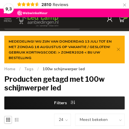
×
2810
Reviews
Gegarandeerde de
laagste prijs
9,3
0
MENU
€
Incl. 21% btw
MEDEDELING! WIJ ZIJN VAN DONDERDAG 13 JULI TOT EN
MET ZONDAG 16 AUGUSTUS OP VAKANTIE / GESLOTEN!
GEBRUIK KORTINGSCODE: > ZOMER2026 < BIJ UW
BESTELLING
Home
/
Tags
/
100w schijnwerper led
Producten getagd met 100w
schijnwerper led
Filters