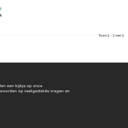
d
jk
Toon
1
-
1
van 1
dan een kijkje op onze
ntwoorden op veelgestelde vragen en