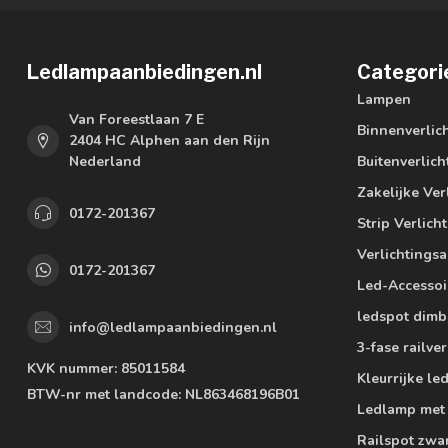
Ledlampaanbiedingen.nl
Categori
Lampen
Van Foreestlaan 7 E
Binnenverlic
2404 HC Alphen aan den Rijn
Nederland
Buitenverlich
Zakelijke Ver
0172-201367
Strip Verlich
Verlichtings
0172-201367
Led-Accessoi
ledspot dimb
info@ledlampaanbiedingen.nl
3-fase railver
KVK nummer:
85011584
Kleurrijke l
BTW-nr met landcode:
NL863468196B01
Ledlamp met
Railspot zwa