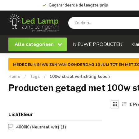
Gegarandeerde de
laagste prijs
Alle categorieën
NIEUWE PRODUCTEN
Kla
MEDEDELING! WIJ ZIJN VAN DONDERDAG 13 JULI TOT EN MET 
Home
/
Tags
/
100w straat verlichting kopen
Producten getagd met 100w st
1
Pr
Lichtkleur
4000K (Neutraal wit)
(1)