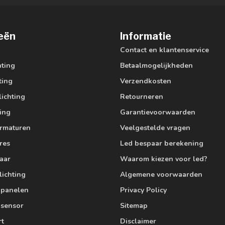
eën
Informatie
Contact en klantenservice
hting
Betaalmogelijkheden
ting
Verzendkosten
lichting
Retourneren
ting
Garantievoorwaarden
armaturen
Veelgestelde vragen
res
Led bespaar berekening
aar
Waarom kiezen voor led?
lichting
Algemene voorwaarden
edpanelen
Privacy Policy
 sensor
Sitemap
rt
Disclaimer