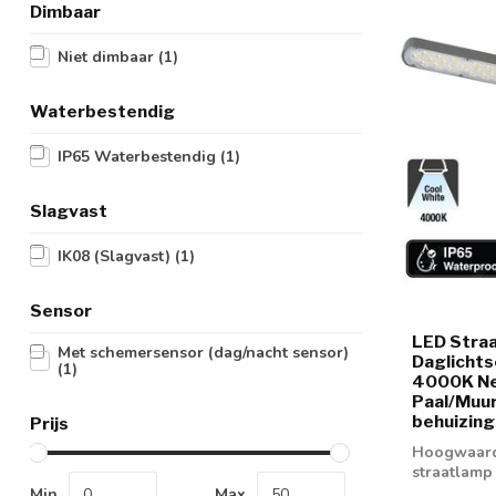
Dimbaar
Niet dimbaar
(1)
Waterbestendig
IP65 Waterbestendig
(1)
Slagvast
IK08 (Slagvast)
(1)
Sensor
LED Stra
Met schemersensor (dag/nacht sensor)
Daglicht
(1)
4000K Neu
Paal/Muur
behuizing,
Prijs
Hoogwaardi
straatlamp
neutraal wit
Min
Max