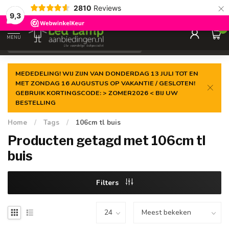
×
2810
Reviews
Gegarandeerde de
laagste prijs
9,3
0
MENU
€
Incl. 21% btw
MEDEDELING! WIJ ZIJN VAN DONDERDAG 13 JULI TOT EN
MET ZONDAG 16 AUGUSTUS OP VAKANTIE / GESLOTEN!
GEBRUIK KORTINGSCODE: > ZOMER2026 < BIJ UW
BESTELLING
Home
/
Tags
/
106cm tl buis
Producten getagd met 106cm tl
buis
Filters