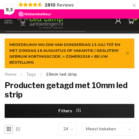
×
2810
Reviews
Gegarandeerde de
laagste prijs
9,3
0
MENU
€
Incl. 21% btw
MEDEDELING! WIJ ZIJN VAN DONDERDAG 13 JULI TOT EN
MET ZONDAG 16 AUGUSTUS OP VAKANTIE / GESLOTEN!
GEBRUIK KORTINGSCODE: > ZOMER2026 < BIJ UW
BESTELLING
Home
/
Tags
/
10mm led strip
Producten getagd met 10mm led
strip
Filters