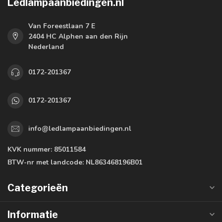
Ledlampaanbiedingen.nl
Van Foreestlaan 7 E
2404 HC Alphen aan den Rijn
Nederland
0172-201367
0172-201367
info@ledlampaanbiedingen.nl
KVK nummer:
85011584
BTW-nr met landcode:
NL863468196B01
Categorieën
Informatie