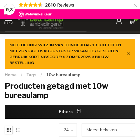
×
2810
Reviews
Gegarandeerde de
laagste prijs
9,3
0
MENU
€
Incl. 21% btw
MEDEDELING! WIJ ZIJN VAN DONDERDAG 13 JULI TOT EN
MET ZONDAG 16 AUGUSTUS OP VAKANTIE / GESLOTEN!
GEBRUIK KORTINGSCODE: > ZOMER2026 < BIJ UW
BESTELLING
Home
/
Tags
/
10w bureaulamp
Producten getagd met 10w
bureaulamp
Filters