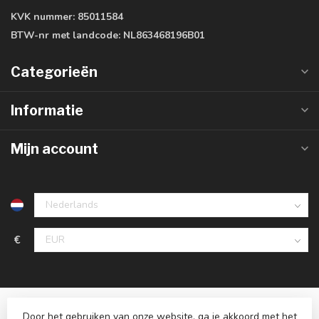
KVK nummer:
85011584
BTW-nr met landcode:
NL863468196B01
Categorieën
Informatie
Mijn account
€
Door het gebruiken van onze website, ga je akkoord met het