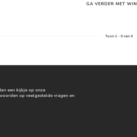
GA VERDER MET WIN
Toon
1
-
0
van 0
dan een kijkje op onze
ntwoorden op veelgestelde vragen en