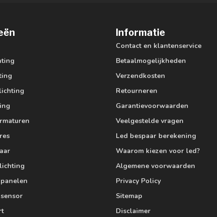
eën
Informatie
Contact en klantenservice
hting
Betaalmogelijkheden
ting
Verzendkosten
lichting
Retourneren
ting
Garantievoorwaarden
armaturen
Veelgestelde vragen
res
Led bespaar berekening
aar
Waarom kiezen voor led?
lichting
Algemene voorwaarden
edpanelen
Privacy Policy
 sensor
Sitemap
rt
Disclaimer