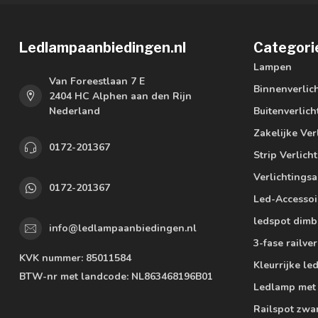
Ledlampaanbiedingen.nl
Categori
Lampen
Van Foreestlaan 7 E
Binnenverlic
2404 HC Alphen aan den Rijn
Nederland
Buitenverlich
Zakelijke Ver
0172-201367
Strip Verlich
Verlichtings
0172-201367
Led-Accessoi
ledspot dimb
info@ledlampaanbiedingen.nl
3-fase railver
KVK nummer:
85011584
Kleurrijke l
BTW-nr met landcode:
NL863468196B01
Ledlamp met
Railspot zwa