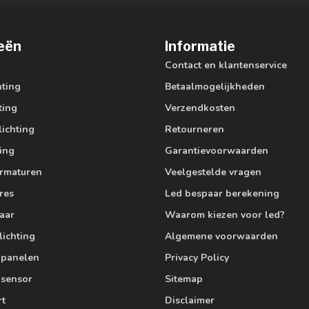
eën
Informatie
Contact en klantenservice
hting
Betaalmogelijkheden
ting
Verzendkosten
lichting
Retourneren
ting
Garantievoorwaarden
armaturen
Veelgestelde vragen
res
Led bespaar berekening
aar
Waarom kiezen voor led?
lichting
Algemene voorwaarden
edpanelen
Privacy Policy
 sensor
Sitemap
rt
Disclaimer