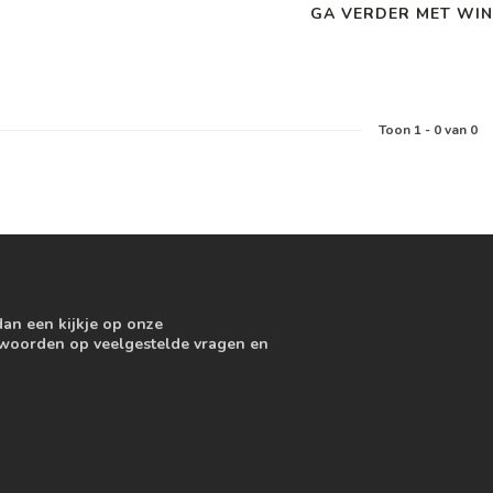
GA VERDER MET WIN
Toon
1
-
0
van 0
dan een kijkje op onze
ntwoorden op veelgestelde vragen en