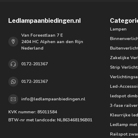
Ledlampaanbiedingen.nl
Categori
Lampen
Van Foreestlaan 7 E
Binnenverlic
2404 HC Alphen aan den Rijn
Nederland
Buitenverlich
Zakelijke Ver
0172-201367
Strip Verlich
Verlichtings
0172-201367
Led-Accessoi
ledspot dimb
info@ledlampaanbiedingen.nl
3-fase railver
KVK nummer:
85011584
Kleurrijke l
BTW-nr met landcode:
NL863468196B01
Ledlamp met
Railspot zwa