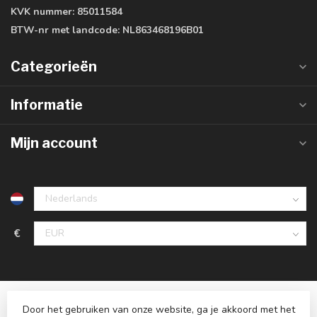
KVK nummer:
85011584
BTW-nr met landcode:
NL863468196B01
Categorieën
Informatie
Mijn account
€
Door het gebruiken van onze website, ga je akkoord met het