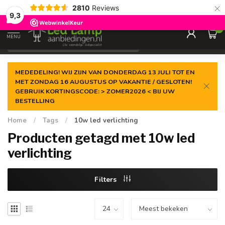
×
2810
Reviews
Gegarandeerde de
laagste prijs
9,3
0
MENU
€
Incl. 21% btw
MEDEDELING! WIJ ZIJN VAN DONDERDAG 13 JULI TOT EN
MET ZONDAG 16 AUGUSTUS OP VAKANTIE / GESLOTEN!
GEBRUIK KORTINGSCODE: > ZOMER2026 < BIJ UW
BESTELLING
Home
/
Tags
/
10w led verlichting
Producten getagd met 10w led
verlichting
Filters