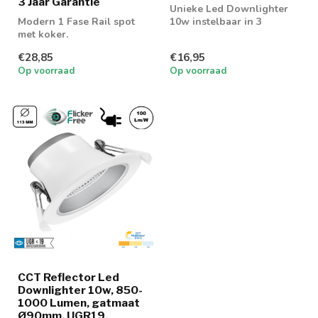
3 Jaar Garantie
Unieke Led Downlighter
Modern 1 Fase Rail spot
10w instelbaar in 3
met koker.
lichtkleuren; 3000K, 4000K
en 6000K
€28,85
€16,95
Op voorraad
Op voorraad
CCT Reflector Led
Downlighter 10w, 850-
1000 Lumen, gatmaat
Ø90mm, UGR19,