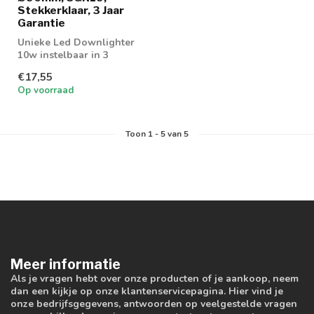
Stekkerklaar, 3 Jaar
Garantie
Unieke Led Downlighter
10w instelbaar in 3
lichtkleuren; 3000K, 4000K
€17,55
en 6000K
Op voorraad
Toon
1
-
5
van 5
Meer informatie
Als je vragen hebt over onze producten of je aankoop, neem
dan een kijkje op onze klantenservicepagina. Hier vind je
onze bedrijfsgegevens, antwoorden op veelgestelde vragen