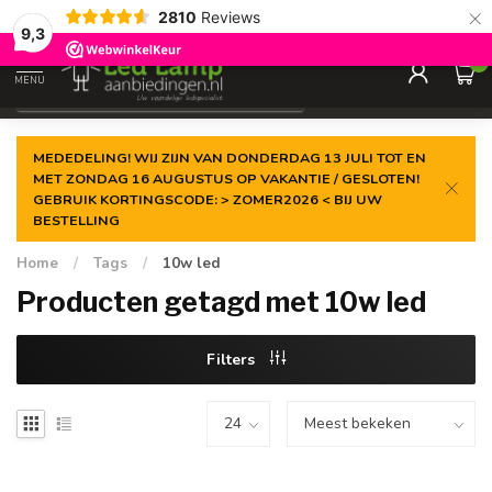
×
2810
Reviews
Gegarandeerde de
laagste prijs
9,3
0
MENU
€
Incl. 21% btw
MEDEDELING! WIJ ZIJN VAN DONDERDAG 13 JULI TOT EN
MET ZONDAG 16 AUGUSTUS OP VAKANTIE / GESLOTEN!
GEBRUIK KORTINGSCODE: > ZOMER2026 < BIJ UW
BESTELLING
Home
/
Tags
/
10w led
Producten getagd met 10w led
Filters