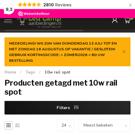
×
2810
Reviews
Gegarandeerde de
laagste prijs
9,3
0
MENU
€
Incl. 21% btw
MEDEDELING! WIJ ZIJN VAN DONDERDAG 13 JULI TOT EN
MET ZONDAG 16 AUGUSTUS OP VAKANTIE / GESLOTEN!
GEBRUIK KORTINGSCODE: > ZOMER2026 < BIJ UW
BESTELLING
Home
/
Tags
/
10w rail spot
Producten getagd met 10w rail
spot
Filters