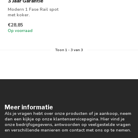
3 Jaar Garantie
Modern 1 Fase Rail spot
met koker.
€28,85
Op voorraad
Toon
1
-
3
van 3
Meer informatie
Als je vragen hebt over onze producten of je aankoop, neem
dan een kijkje op onze klantenservicepagina. Hier vind je
onze bedrijfsgegevens, antwoorden op veelgestelde vragen
en verschillende manieren om contact met ons op te nemen.