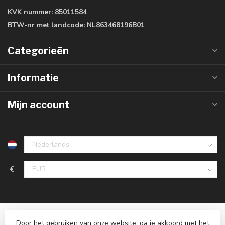
KVK nummer:
85011584
BTW-nr met landcode:
NL863468196B01
Categorieën
Informatie
Mijn account
€
Door het gebruiken van onze website, ga je akkoord met het