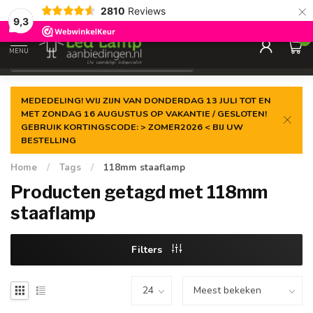
×
2810
Reviews
Gegarandeerde de
laagste prijs
9,3
0
MENU
€
Incl. 21% btw
MEDEDELING! WIJ ZIJN VAN DONDERDAG 13 JULI TOT EN
MET ZONDAG 16 AUGUSTUS OP VAKANTIE / GESLOTEN!
GEBRUIK KORTINGSCODE: > ZOMER2026 < BIJ UW
BESTELLING
Home
/
Tags
/
118mm staaflamp
Producten getagd met 118mm
staaflamp
Filters