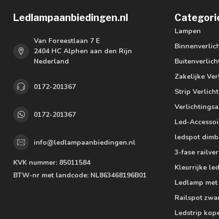
Ledlampaanbiedingen.nl
Categori
Lampen
Van Foreestlaan 7 E
Binnenverlic
2404 HC Alphen aan den Rijn
Nederland
Buitenverlich
Zakelijke Ver
0172-201367
Strip Verlich
Verlichtings
0172-201367
Led-Accessoi
ledspot dimb
info@ledlampaanbiedingen.nl
3-fase railver
KVK nummer:
85011584
Kleurrijke l
BTW-nr met landcode:
NL863468196B01
Ledlamp met
Railspot zwa
Ledstrip kop