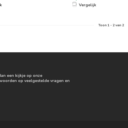
jk
Vergelijk
Toon
1
-
2
van 2
dan een kijkje op onze
ntwoorden op veelgestelde vragen en