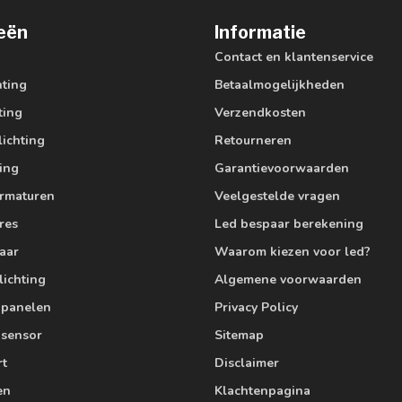
eën
Informatie
Contact en klantenservice
hting
Betaalmogelijkheden
ting
Verzendkosten
lichting
Retourneren
ting
Garantievoorwaarden
armaturen
Veelgestelde vragen
res
Led bespaar berekening
aar
Waarom kiezen voor led?
lichting
Algemene voorwaarden
edpanelen
Privacy Policy
 sensor
Sitemap
rt
Disclaimer
en
Klachtenpagina