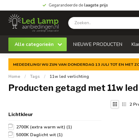
Gegarandeerde de
laagste prijs
Alle categorieën
NIEUWE PRODUCTEN
Kla
MEDEDELING! WIJ ZIJN VAN DONDERDAG 13 JULI TOT EN MET 
Home
/
Tags
/
11w led verlichting
Producten getagd met 11w led 
2
Pr
Lichtkleur
2700K (extra warm wit)
(1)
5000K Daglicht wit
(1)