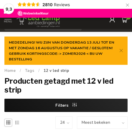
×
2810
Reviews
Gegarandeerde de
laagste prijs
9,3
0
MENU
€
Incl. 21% btw
MEDEDELING! WIJ ZIJN VAN DONDERDAG 13 JULI TOT EN
MET ZONDAG 16 AUGUSTUS OP VAKANTIE / GESLOTEN!
GEBRUIK KORTINGSCODE: > ZOMER2026 < BIJ UW
BESTELLING
Home
/
Tags
/
12 v led strip
Producten getagd met 12 v led
strip
Filters