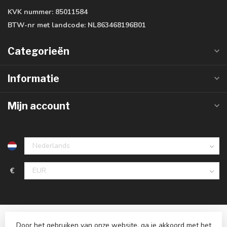
KVK nummer:
85011584
BTW-nr met landcode:
NL863468196B01
Categorieën
Informatie
Mijn account
€
Door het gebruiken van onze website, ga je akkoord met het